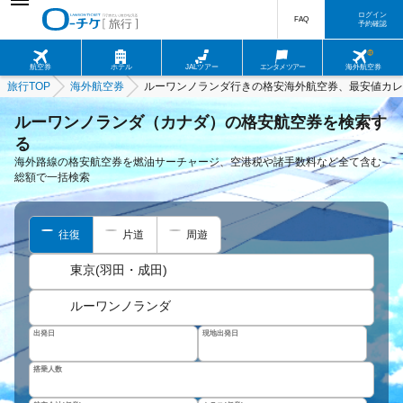
ログイン
FAQ
予約確認
航空券
ホテル
JALツアー
エンタメツアー
海外航空券
旅行TOP
海外航空券
ルーワンノランダ行きの格安海外航空券、最安値カレ
ルーワンノランダ（カナダ）の格安航空券を検索す
る
海外路線の格安航空券を燃油サーチャージ、空港税や諸手数料など全て含む
総額で一括検索
往復
片道
周遊
東京(羽田・成田)
ルーワンノランダ
出発日
現地出発日
搭乗人数