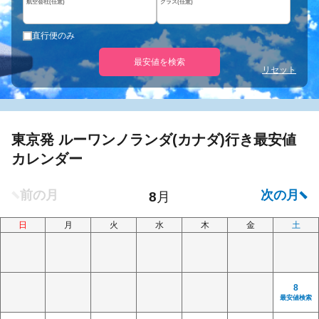
航空会社(任意)
クラス(任意)
直行便のみ
最安値を検索
リセット
東京発 ルーワンノランダ(カナダ)行き最安値
カレンダー
日
月
火
水
木
金
土
8
最安値検索