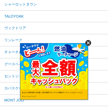
シャーロットタウン
TALOYOAK
ヴィクトリア
リンレーク
チャーチル
グースベイ
セントジョーンズ
カパスケーシング
あなたの海外旅行を応援！毎月抽選でローチケが燃油サーチャージをどーーんと
キャッシュバック！
MONT JOLI