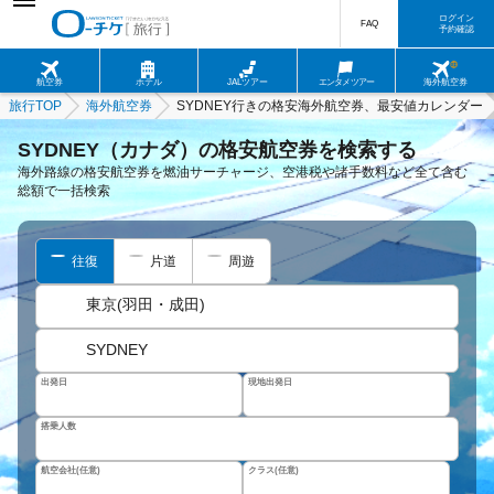
ログイン
FAQ
予約確認
航空券
ホテル
JALツアー
エンタメツアー
海外航空券
旅行TOP
海外航空券
SYDNEY行きの格安海外航空券、最安値カレンダー
SYDNEY（カナダ）の格安航空券を検索する
海外路線の格安航空券を燃油サーチャージ、空港税や諸手数料など全て含む
総額で一括検索
往復
片道
周遊
東京(羽田・成田)
SYDNEY
出発日
現地出発日
搭乗人数
航空会社(任意)
クラス(任意)