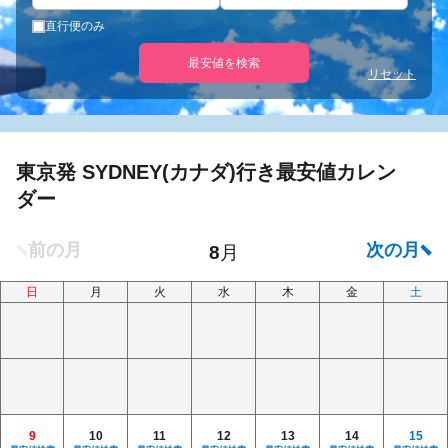
直行便のみ
最安値を検索
リセット
東京発 SYDNEY(カナダ)行き最安値カレン
ダー
日
月
火
水
木
金
土
9
10
11
12
13
14
15