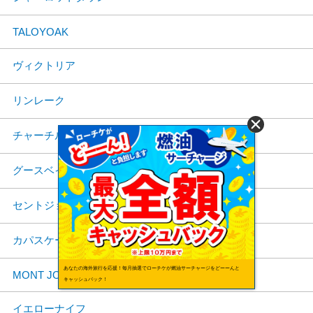
TALOYOAK
ヴィクトリア
リンレーク
チャーチル
グースベイ
セントジョーンズ
カパスケーシング
あなたの海外旅行を応援！毎月抽選でローチケが燃油サーチャージをどーーんと
MONT JOLI
キャッシュバック！
イエローナイフ