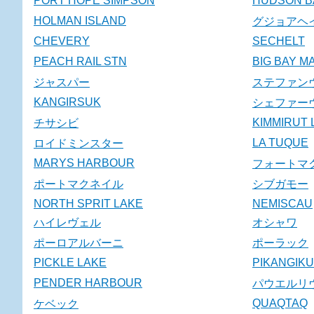
PORT HOPE SIMPSON
HUDSON B
HOLMAN ISLAND
グジョアヘ
CHEVERY
SECHELT
PEACH RAIL STN
BIG BAY M
ジャスパー
ステファン
KANGIRSUK
シェファー
KIMMIRUT 
チサシビ
LA TUQUE
ロイドミンスター
MARYS HARBOUR
フォートマ
ポートマクネイル
シブガモー
NORTH SPRIT LAKE
NEMISCAU
ハイレヴェル
オシャワ
ポーロアルバーニ
ポーラック
PICKLE LAKE
PIKANGIK
PENDER HARBOUR
パウエルリ
QUAQTAQ
ケベック