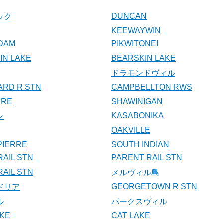
DUNCAN
ック
KEEWAYWIN
DAM
PIKWITONEI
N LAKE
BEARSKIN LAKE
ドラモンドヴィル
ARD R STN
CAMPBELLTON RWS
RRE
SHAWINIGAN
KASABONIKA
レ
OAKVILLE
 PIERRE
SOUTH INDIAN
RAIL STN
PARENT RAIL STN
AIL STN
メルヴィル島
GEORGETOWN R STN
ドリア
ル
パークスヴィル
AKE
CAT LAKE