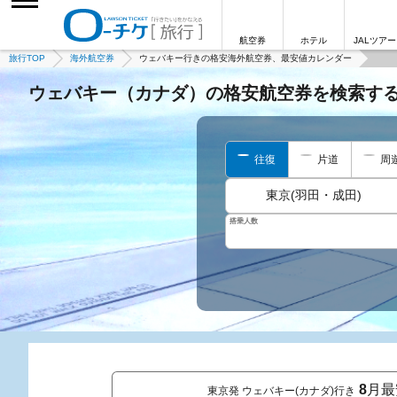
航空券
ホテル
JALツアー
旅行TOP
海外航空券
ウェバキー行きの格安海外航空券、最安値カレンダー
ウェバキー（カナダ）の格安航空券を検索す
往復
片道
周
東京(羽田・成田)
搭乗人数
8
月最
東京発 ウェバキー(カナダ)行き