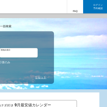
ログイン
予約確認
FAQ
一括検索
現地出発日
行便のみ
リセット
9
月最安値カレンダー
カナダ)行き
東