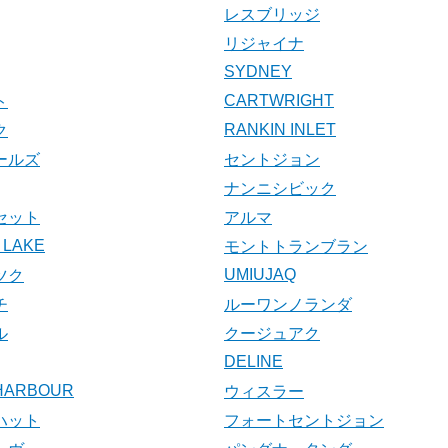
レスブリッジ
リジャイナ
SYDNEY
CARTWRIGHT
ト
RANKIN INLET
ク
ールズ
セントジョン
ナンニシビック
セット
アルマ
 LAKE
モントトランブラン
UMIUJAQ
ツク
チ
ルーワンノランダ
ル
クージュアク
DELINE
 HARBOUR
ウィスラー
ハット
フォートセントジョン