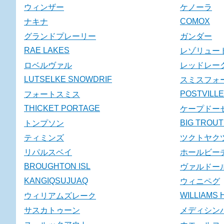
ウィンザー
ケノーラ
COMOX
ナキナ
グランドプレーリー
ガンダー
RAE LAKES
レゾリュー
ロベルヴァル
レッドレー
LUTSELKE SNOWDRIF
スミスフォ
POSTVILLE
フォートスミス
THICKET PORTAGE
ケープドー
BIG TROUT
トンプソン
ティミンズ
ツクトヤク
リパルスベイ
ホールビー
BROUGHTON ISL
ヴァルドー
KANGIQSUJUAQ
ウィニペグ
WILLIAMS
ウィリアムズレーク
サスカトゥーン
メディシン