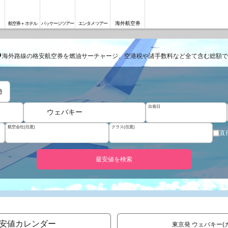
海外航空券
航空券＋ホテル
パッケージツアー
エンタメツアー
る
海外路線の格安航空券を燃油サーチャージ、空港税や諸手数料など全て含む総額で
遊
出発日
ウェバキー
航空会社(任意)
クラス(任意)
直
最安値を検索
安値カレンダー
東京発 ウェバキー(