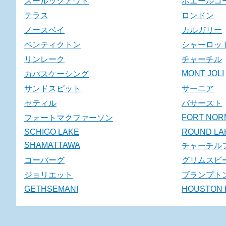
スールックアウト
ホエールコ
テラス
ロンドン
ノースベイ
カルガリー
ペンティクトン
シャーロッ
リンレーク
チャーチル
MONT JOLI
カパスケーシング
サンドスピット
サーニア
セティル
バサースト
FORT NOR
フォートマクファーソン
SCHIGO LAKE
ROUND LA
SHAMATTAWA
チャーチル
コーバーグ
グリムスビ
ジョリエット
ブランプト
GETHSEMANI
HOUSTON 