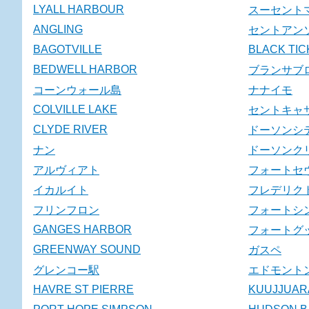
LYALL HARBOUR
スーセント
ANGLING
セントアン
BAGOTVILLE
BLACK TIC
BEDWELL HARBOR
ブランサブ
コーンウォール島
ナナイモ
COLVILLE LAKE
セントキャ
CLYDE RIVER
ドーソンシ
ナン
ドーソンク
アルヴィアト
フォートセ
イカルイト
フレデリク
フリンフロン
フォートシ
GANGES HARBOR
フォートグ
GREENWAY SOUND
ガスペ
グレンコー駅
エドモント
HAVRE ST PIERRE
KUUJJUAR