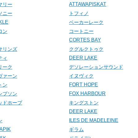
ATTAWAPISKAT
マリー
ソニー
トフィノ
KLE
ベーカーレーク
ロン
コートニー
CORTES BAY
サリンズ
クグルクトゥク
DEER LAKE
ティ
リーク
デソレーションサウンド
ヴァーン
イヌヴィク
FORT HOPE
トン
FOX HARBOUR
ンプソン
ッドホープ
キングストン
DEER LAKE
ILES DE MADELEINE
ン
APIK
ギラム