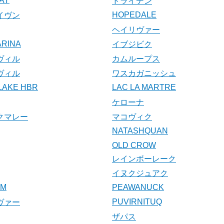
AY
ドライデン
HOPEDALE
イヴン
ヘイリヴァー
ARINA
イブジビク
ヴィル
カムループス
ヴィル
ワスカガニッシュ
LAKE HBR
LAC LA MARTRE
ケローナ
クマレー
マコヴィク
NATASHQUAN
OLD CROW
レインボーレーク
イヌクジュアク
UM
PEAWANUCK
PUVIRNITUQ
ヴァー
ザパス