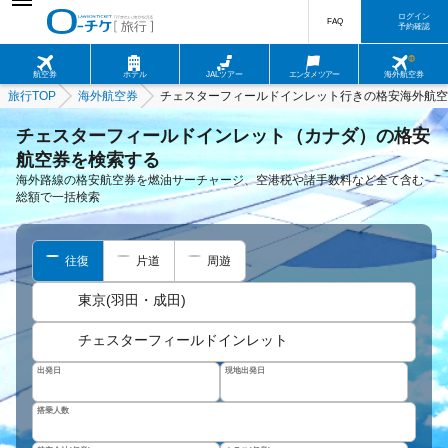
ログイン
FAQ
予約確認
航空券
ホテル
JALツアー
エンタメツアー
海外航空券
旅行TOP
海外航空券
チェスターフィールドインレット行きの格安海外航空
チェスターフィールドインレット（カナダ）の格安
航空券を検索する
海外路線の格安航空券を燃油サーチャージ、空港税や諸手数料など全て含む
総額で一括検索
往復
片道
周遊
東京(羽田・成田)
チェスターフィールドインレット
出発日
現地出発日
搭乗人数