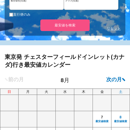
航空会社(任意)
クラス(任意)
直行便のみ
最安値を検索
リセット
東京発 チェスターフィールドインレット(カナ
ダ)行き最安値カレンダー
日
月
火
水
木
金
土
7
8
最安値検索
最安値検索