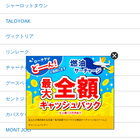
シャーロットタウン
TALOYOAK
ヴィクトリア
リンレーク
チャーチル
グースベイ
セントジョーンズ
カパスケーシング
あなたの海外旅行を応援！毎月抽選でローチケが燃油サーチャージをどーーんと
キャッシュバック！
MONT JOLI