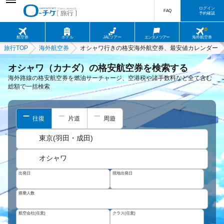
ログイン
FAQ
予約確認
航空券
ホテル
JALツアー
エンタメツアー
海外航空券
旅行TOP
海外航空券
オシャワ行きの格安海外航空券、最安値カレンダー
オシャワ（カナダ）の格安航空券を検索する
海外路線の格安航空券を燃油サーチャージ、空港税や諸手数料など全て含む
総額で一括検索
往復
片道
周遊
東京(羽田・成田)
オシャワ
出発日
現地出発日
搭乗人数
航空会社(任意)
クラス(任意)