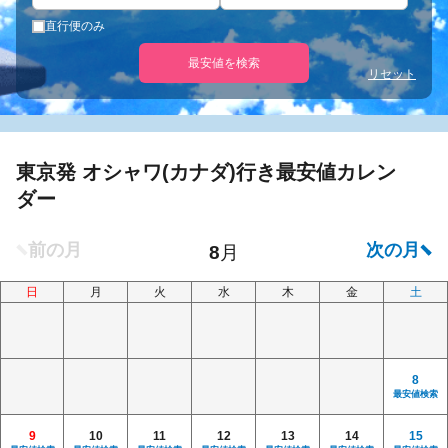
直行便のみ
最安値を検索
リセット
東京発 オシャワ(カナダ)行き最安値カレン
ダー
日
月
火
水
木
金
土
8
最安値検索
9
10
11
12
13
14
15