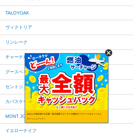
TALOYOAK
ヴィクトリア
リンレーク
チャーチル
グースベイ
セントジョーンズ
カパスケーシング
あなたの海外旅行を応援！毎月抽選でローチケが燃油サーチャージをどーーんと
MONT JOLI
キャッシュバック！
イエローナイフ