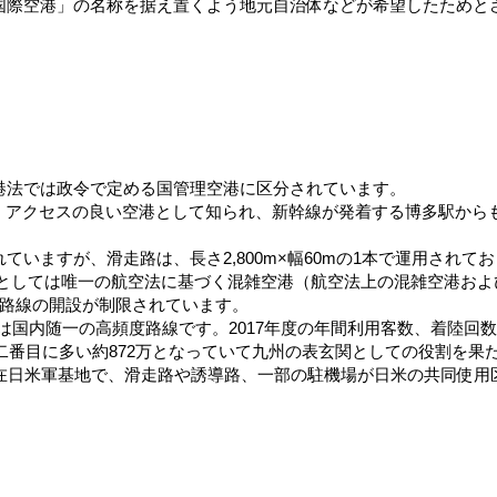
国際空港」の名称を据え置くよう地元自治体などが希望したためと
港法では政令で定める国管理空港に区分されています。
り、アクセスの良い空港として知られ、新幹線が発着する博多駅から
いますが、滑走路は、長さ2,800m×幅60mの1本で運用されて
空港としては唯一の航空法に基づく混雑空港（航空法上の混雑空港および
空路線の開設が制限されています。
は国内随一の高頻度路線です。2017年度の年間利用客数、着陸回
が二番目に多い約872万となっていて九州の表玄関としての役割を果
が在日米軍基地で、滑走路や誘導路、一部の駐機場が日米の共同使用