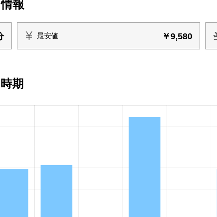
ト情報
分
￥9,580
最安値
い時期