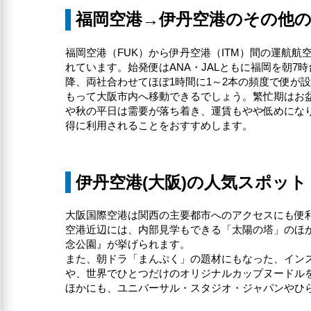
福岡空港→伊丹空港のその他
福岡空港（FUK）から伊丹空港（ITM）間の運航航空
れています。始発便はANA・JALともに福岡を朝
降、両社合わせてほぼ1時間に1～2本の頻度で便が設
もって大阪市内へ移動できるでしょう。繁忙期はお
や秋の平日は需要が落ち着き、運賃もやや低めになりま
得に利用されることをおすすめします。
伊丹空港(大阪)の人気スポット
大阪国際空港は関西の主要都市へのアクセスにも便
空港近辺には、内部見学もできる「太陽の塔」のほか
念公園』が挙げられます。
また、朝ドラ「まんぷく」の題材にもなった、イン
や、世界でひとつだけのオリジナルカップヌードル
ほかにも、ユニバーサル・スタジオ・ジャパンやひ