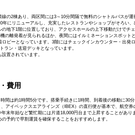
線の2棟あり、両区間には3～10分間隔で無料のシャトルバスが運
020年にリニューアルし、充実したレストランやショップがそろい
ルの地下1階に位置しており、アクセスホールの上下移動だけでチ
飛行機の離発着が見られるほか、夜間にはイルミネーションスポット
着ロビーとなっています。3階にはチェックインカウンター・出発
ストラン・送迎デッキとなっています。
も設置されています。
・費用
ト時間は約1時間5分です。搭乗手続きに1時間、到着後の移動に3
）、アイベックスエアラインズ（IBEX）の直行便が基本で、航空券の
みや年末年始など繁忙期には片道18,000円台まで上昇することがあ
めの予約で早割運賃を確保することをおすすめします。