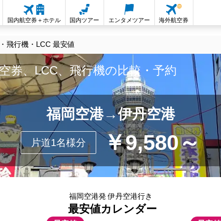
国内航空券＋ホテル
国内ツアー
エンタメツアー
海外航空券
飛行機・LCC 最安値
空券、LCC、飛行機の比較・予約
福岡空港→伊丹空港
￥9,580～
片道1名様分
福岡空港発 伊丹空港行き
最安値カレンダー