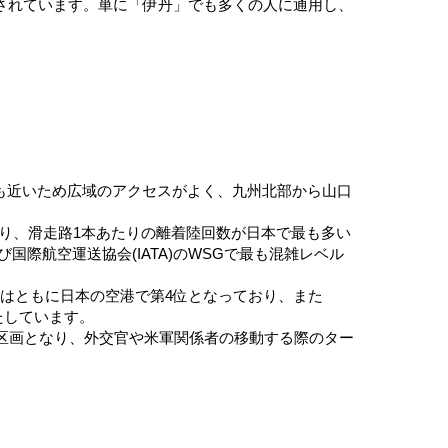
されています。単に「伊丹」でも多くの人に通用し、
も近いため広域のアクセスがよく、九州北部から山口
おり、滑走路1本あたりの離着陸回数が日本で最も多い
国際航空運送協会(IATA)のWSGで最も混雑レベル
数はともに日本の空港で第4位となっており、また
たしています。
区画となり、外交官や米軍関係者の移動する際のター