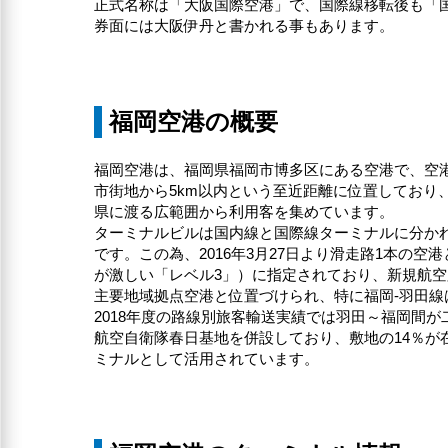
正式名称は「大阪国際空港」で、国際線移転後も「
券面には大阪伊丹と書かれる事もあります。
福岡空港の概要
福岡空港は、福岡県福岡市博多区にある空港で、空
市街地から5km以内という至近距離に位置してお
県に渡る広範囲から利用客を集めています。
ターミナルビルは国内線と国際線ターミナルに分かれて
です。この為、2016年3月27日より滑走路1本の
が激しい「レベル3」）に指定されており、新規航
主要地域拠点空港と位置づけられ、特に福岡-羽田線
2018年度の路線別旅客輸送実績では羽田～福岡間
航空自衛隊春日基地を併設しており、敷地の14％
ミナルとして活用されています。