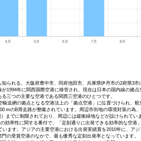
も知られる、大阪府豊中市、同府池田市、兵庫県伊丹市の2府県3市
が1994年に関西国際空港に移管され、現在は日本の国内線の拠
ある三つの主要な空港である関西三空港のひとつです。
航空輸送網の拠点となる空港法上の「拠点空港」に位置づけられ、
3,000 mのB滑走路が整備されています。周辺市街地の環境対策の為
70回）までに制限されており、周辺には緩衝緑地などが設けられてい
港の効率性に関する番付で、「定刻通りに出発できる効率的な空港」
を受賞しています。アジアの主要空港における出発実績賞を2010年に、
部門の受賞空港のなかで、最も優秀な定刻出発率となっています。