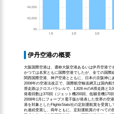
伊丹空港の概要
大阪国際空港は、通称大阪空港あるいは伊丹空港で
かつては名実ともに国際空港でしたが、全ての国際線
関西国際空港、神戸空港とともに、日本の京阪神に
2008年の空港法改正で、国際航空輸送網又は国内
滑走路はクロスパラレルで、1,828 mのA滑走路と
発着回数は370回（ジェット機200回、低騒音機1
2008年1月にフォーブス電子版が発表した世界の空
港を対象としたFlightsStats社の定刻運航賞
れ連続受賞し、両年ともに、定刻運航賞のすべての