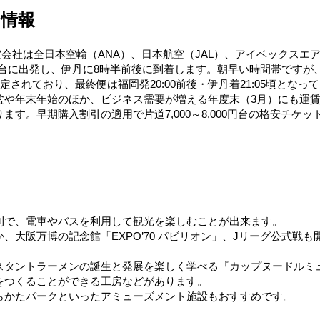
の情報
会社は全日本空輸（ANA）、日本航空（JAL）、アイベックスエアラ
7時台に出発し、伊丹に8時半前後に到着します。朝早い時間帯です
定されており、最終便は福岡発20:00前後・伊丹着21:05頃とな
盆や年末年始のほか、ビジネス需要が増える年度末（3月）にも運賃
す。早期購入割引の適用で片道7,000～8,000円台の格安チケ
利で、電車やバスを利用して観光を楽しむことが出来ます。
、大阪万博の記念館「EXPO’70 パビリオン」、Jリーグ公式戦
スタントラーメンの誕生と発展を楽しく学べる『カップヌードルミュ
をつくることができる工房などがあります。
らかたパークといったアミューズメント施設もおすすめです。