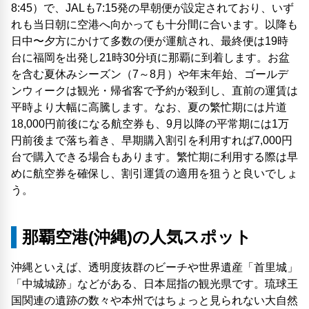
8:45）で、JALも7:15発の早朝便が設定されており、いず
れも当日朝に空港へ向かっても十分間に合います。以降も
日中〜夕方にかけて多数の便が運航され、最終便は19時
台に福岡を出発し21時30分頃に那覇に到着します。お盆
を含む夏休みシーズン（7～8月）や年末年始、ゴールデ
ンウィークは観光・帰省客で予約が殺到し、直前の運賃は
平時より大幅に高騰します。なお、夏の繁忙期には片道
18,000円前後になる航空券も、9月以降の平常期には1万
円前後まで落ち着き、早期購入割引を利用すれば7,000円
台で購入できる場合もあります。繁忙期に利用する際は早
めに航空券を確保し、割引運賃の適用を狙うと良いでしょ
う。
那覇空港(沖縄)の人気スポット
沖縄といえば、透明度抜群のビーチや世界遺産「首里城」
「中城城跡」などがある、日本屈指の観光県です。琉球王
国関連の遺跡の数々や本州ではちょっと見られない大自然