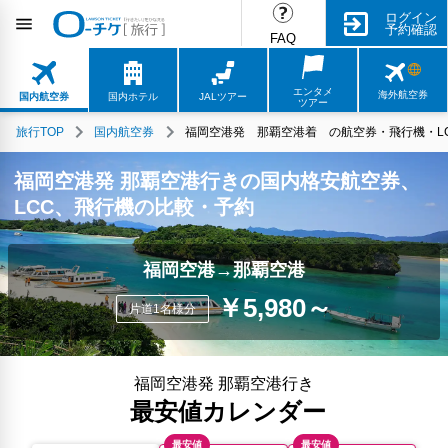
ログイン
予約確認
FAQ
エンタメ
海外航空券
国内航空券
国内ホテル
JALツアー
ツアー
旅行TOP
国内航空券
福岡空港発 那覇空港着 の航空券・飛行機・LC
福岡空港発 那覇空港行きの国内格安航空券、
LCC、飛行機の比較・予約
福岡空港→那覇空港
￥5,980～
片道1名様分
福岡空港発 那覇空港行き
最安値カレンダー
最安値
最安値