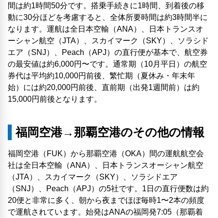
間は約1時間50分です。搭乗手続きに1時間、到着後の移
動に30分ほどを考慮すると、全体所要時間は約3時間半に
なります。運航は全日本空輸（ANA）、日本トランスオ
ーシャン航空（JTA）、スカイマーク（SKY）、ソラシド
エア（SNJ）、Peach（APJ）の直行便が基本で、航空券
の最安値は約6,000円〜です。通常期（10月平日）の航空
券代は平均約10,000円前後、繁忙期（夏休み・年末年
始）には約20,000円前後、直前期（出発1週間前）は約
15,000円前後となります。
福岡空港→那覇空港のその他の情報
福岡空港（FUK）から那覇空港（OKA）間の運航航空会
社は全日本空輸（ANA）、日本トランスオーシャン航空
（JTA）、スカイマーク（SKY）、ソラシドエア
（SNJ）、Peach（APJ）の5社です。1日の直行便数は約
20便と非常に多く、朝から夜までほぼ毎時1〜2本の頻度
で運航されています。始発はANAの福岡発7:05（那覇着