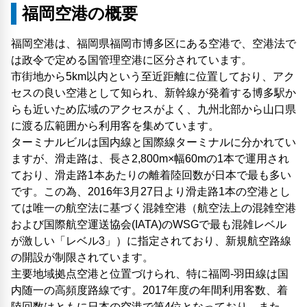
福岡空港の概要
福岡空港は、福岡県福岡市博多区にある空港で、空港法で
は政令で定める国管理空港に区分されています。
市街地から5km以内という至近距離に位置しており、アク
セスの良い空港として知られ、新幹線が発着する博多駅か
らも近いため広域のアクセスがよく、九州北部から山口県
に渡る広範囲から利用客を集めています。
ターミナルビルは国内線と国際線ターミナルに分かれてい
ますが、滑走路は、長さ2,800m×幅60mの1本で運用され
ており、滑走路1本あたりの離着陸回数が日本で最も多い
です。この為、2016年3月27日より滑走路1本の空港とし
ては唯一の航空法に基づく混雑空港（航空法上の混雑空港
および国際航空運送協会(IATA)のWSGで最も混雑レベル
が激しい「レベル3」）に指定されており、新規航空路線
の開設が制限されています。
主要地域拠点空港と位置づけられ、特に福岡-羽田線は国
内随一の高頻度路線です。2017年度の年間利用客数、着
陸回数はともに日本の空港で第4位となっており、また