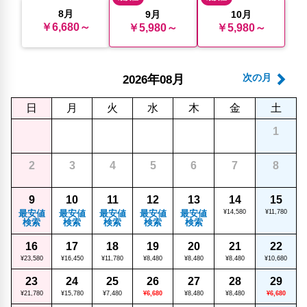
8月
9月
10月
￥6,680～
￥5,980～
￥5,980～
年
月
次の月
2026
08
日
月
火
水
木
金
土
1
2
3
4
5
6
7
8
9
10
11
12
13
14
15
最安値
最安値
最安値
最安値
最安値
¥14,580
¥11,780
検索
検索
検索
検索
検索
16
17
18
19
20
21
22
¥23,580
¥16,450
¥11,780
¥8,480
¥8,480
¥8,480
¥10,680
23
24
25
26
27
28
29
¥21,780
¥15,780
¥7,480
¥6,680
¥8,480
¥8,480
¥6,680