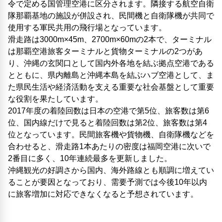
令で定める国管理空港に区分されます。隣接する航空自衛
隊那覇基地の施設が併設され、民間機と自衛隊機が共同で
使用する軍民共用の飛行場となっています。
滑走路は3000m×45m、2700m×60mの2本で、ターミナル
は那覇空港旅客ターミナルと貨物ターミナルの2つがあ
り、沖縄の玄関口として国内外各地を結ぶ拠点空港である
とともに、県内離島と沖縄本島を結ぶハブ空港として、ま
た県民生活や経済活動を支える重要な社会基盤として重要
な役割を果たしています。
2017年度の着陸回数は日本の空港で第5位、旅客数は第6
位、国内線だけで見ると着陸回数は第2位、旅客数は第4
位となっています。民間旅客機や貨物機、自衛隊機などを
合わせると、滑走路1本あたりの密度は福岡空港に次いで
2番目に多く、10年連続最多を更新しました。
沖縄観光の好調さから国内、海外路線とも順調に増えてい
ることが要因となっており、需要予測では今後10年以内
に旅客増加に対応できなくなると予想されています。