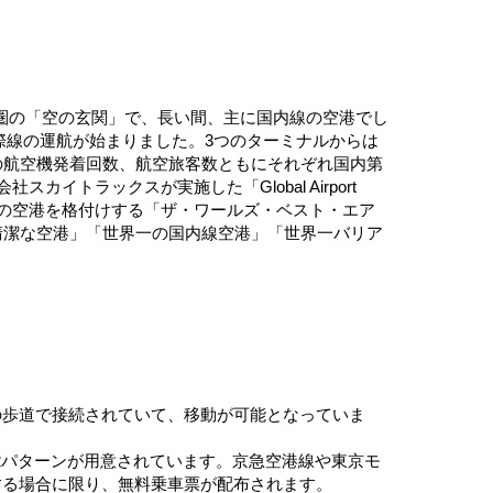
圏の「空の玄関」で、長い間、主に国内線の空港でし
国際線の運航が始まりました。3つのターミナルからは
の航空機発着回数、航空旅客数ともにそれぞれ国内第
トラックスが実施した「Global Airport
、世界の空港を格付けする「ザ・ワールズ・ベスト・エア
清潔な空港」「世界一の国内線空港」「世界一バリア
の歩道で接続されていて、移動が可能となっていま
2パターンが用意されています。京急空港線や東京モ
する場合に限り、無料乗車票が配布されます。