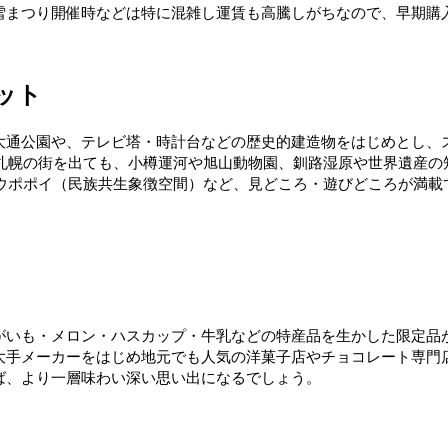
雪まつり開催時などは特に混雑し運賃も高騰しがちなので、早期購
ット
大通公園や、テレビ塔・時計台などの歴史的建造物をはじめとし、
ります。札幌の街を出ても、小樽運河や旭山動物園、釧路湿原や世界遺
たウポポイ（民族共生象徴空間）など、見どころ・遊びどころが満載
がいも・メロン・ハスカップ・牛乳などの特産品を生かした限定品
大手メーカーをはじめ地元でも人気の洋菓子店やチョコレート専門
ば、より一層味わい深い思い出になるでしょう。