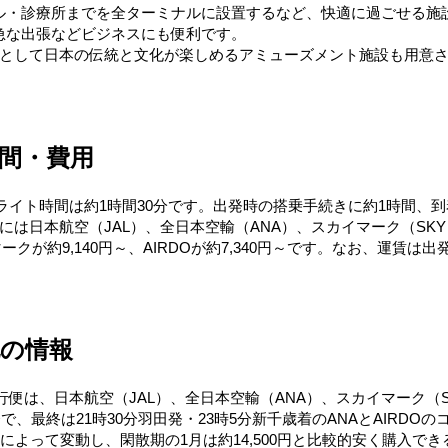
ル・診療所までを全ターミナルに設置するなど、快適に過ごせる施
急な出張などビジネスにも便利です。
」として日本の伝統と文化が楽しめるアミューズメント施設も用意
間・費用
ライト時間は約1時間30分です。出発時の搭乗手続きに約1時間、
は日本航空（JAL）、全日本空輸（ANA）、スカイマーク（SKY）
イマークが約9,140円～、AIRDOが約7,340円～です。なお、運
他の情報
便は、日本航空（JAL）、全日本空輸（ANA）、スカイマーク（SK
で、最終は21時30分羽田発・23時5分新千歳着のANAとAIRDO
よって変動し、閑散期の1月は約14,500円と比較的安く購入できる