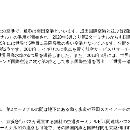
大の空港で、通称は羽田空港といいます。成田国際空港と並ぶ首都
ミナル）の供用が開始され、2020年3月より第2ターミナルからも
19年には世界で5番目に乗降客数の多い空港となっています。年間
です。2014年、イギリスに拠点を置く航空サービスリサーチ会社スカイ
初めて世界最高水準の5つ星を獲得しました。また、2019年3月には
チャンギ国際空港に次ぐ第2位として東京国際空港を選出、「世界一
1、第2ターミナルの間は地下にある動く歩道や羽田スカイアーチ
か、京浜急行バスが運営する無料の空港ターミナルビル間連絡バス
ターミナル間の連絡も可能で、その際国内線と国際線間を乗継利用