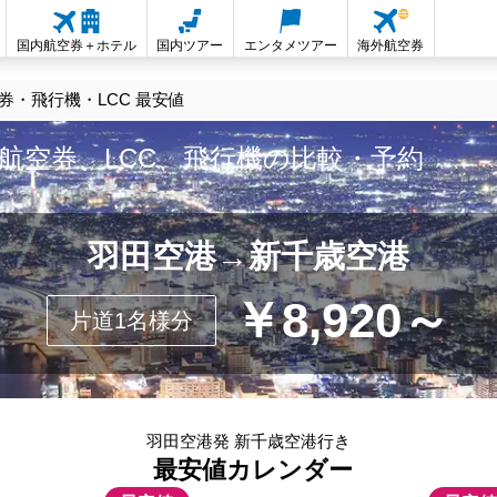
国内航空券＋ホテル
国内ツアー
エンタメツアー
海外航空券
・飛行機・LCC 最安値
航空券、LCC、飛行機の比較・予約
羽田空港→新千歳空港
￥8,920～
片道1名様分
羽田空港発 新千歳空港行き
最安値カレンダー