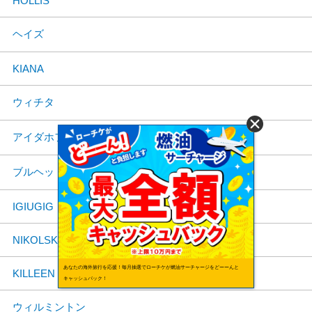
HOLLIS
ヘイズ
KIANA
ウィチタ
アイダホフォールズ
ブルヘッドシティ
IGIUGIG
NIKOLSKI
あなたの海外旅行を応援！毎月抽選でローチケが燃油サーチャージをどーーんと
KILLEEN
キャッシュバック！
ウィルミントン