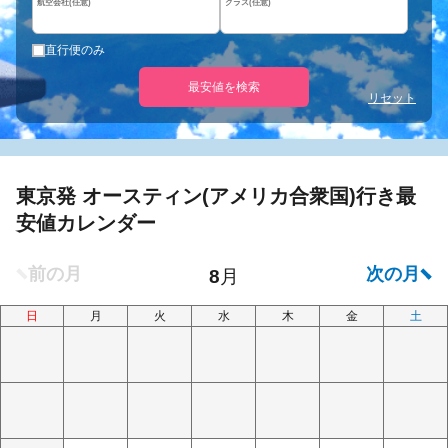
航空会社(任意)
クラス(任意)
直行便のみ
最安値を検索
リセット
東京発 オースティン(アメリカ合衆国)行き最
安値カレンダー
日
月
火
水
木
金
土