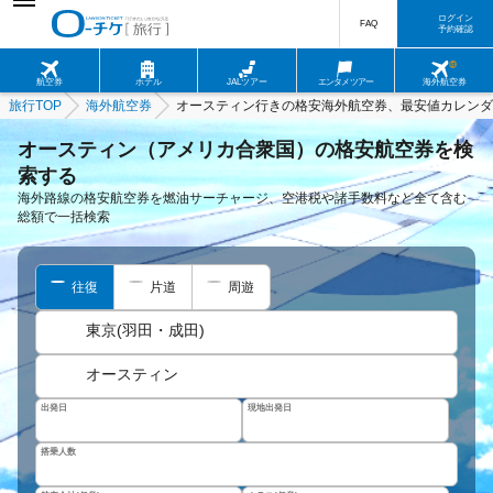
ログイン
FAQ
予約確認
航空券
ホテル
JALツアー
エンタメツアー
海外航空券
旅行TOP
海外航空券
オースティン行きの格安海外航空券、最安値カレンダ
オースティン（アメリカ合衆国）の格安航空券を検
索する
海外路線の格安航空券を燃油サーチャージ、空港税や諸手数料など全て含む
総額で一括検索
往復
片道
周遊
東京(羽田・成田)
オースティン
出発日
現地出発日
搭乗人数