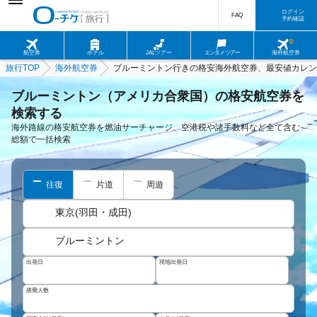
ログイン
FAQ
予約確認
航空券
ホテル
JALツアー
エンタメツアー
海外航空券
旅行TOP
海外航空券
ブルーミントン行きの格安海外航空券、最安値カレン
ブルーミントン（アメリカ合衆国）の格安航空券を
検索する
海外路線の格安航空券を燃油サーチャージ、空港税や諸手数料など全て含む
総額で一括検索
往復
片道
周遊
東京(羽田・成田)
ブルーミントン
出発日
現地出発日
搭乗人数