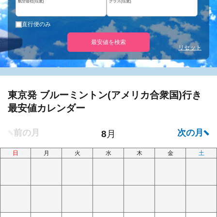
航空会社(任意)
クラス(任意)
直行便のみ
最安値を検索
リセット
東京発 ブルーミントン(アメリカ合衆国)行き
最安値カレンダー
日
月
火
水
木
金
土