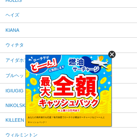
HOLLIS
ヘイズ
KIANA
ウィチタ
アイダホフォールズ
ブルヘッドシティ
IGIUGIG
NIKOLSKI
あなたの海外旅行を応援！毎月抽選でローチケが燃油サーチャージをどーーんと
KILLEEN
キャッシュバック！
ウィルミントン