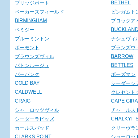
BETHEL
ブリッジポート
ベーカーズフィールド
ビンガムト
BIRMINGHAM
ブロックア
BUCKLAN
ベミジー
ブルーミントン
ナシュヴィ
ボーモント
ブランズウ
BARROW
ブラウンズヴィル
BETTLES
バトンルージュ
バーバンク
ボーズマン
COLD BAY
シーダーシ
CALDWELL
クレセント
CRAIG
CAPE GIR
シャーロッツヴィル
チャールス
CHALKYITS
シーダーラピッズ
カールスバッド
クリーヴラ
CLARKS POINT
シャーロッ