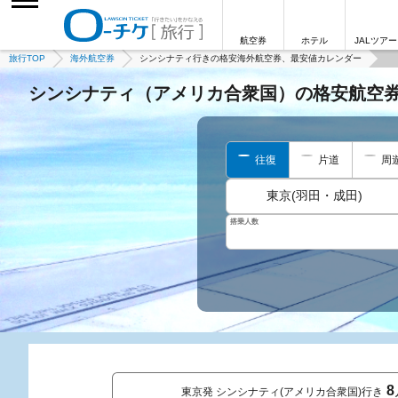
航空券
ホテル
JALツアー
旅行TOP
海外航空券
シンシナティ行きの格安海外航空券、最安値カレンダー
シンシナティ（アメリカ合衆国）の格安航空
往復
片道
周
東京(羽田・成田)
搭乗人数
8
東京発 シンシナティ(アメリカ合衆国)行き