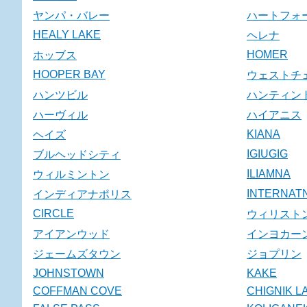
ヤンパ・バレー
ハートフォ
HEALY LAKE
ヘレナ
HOMER
ホッブス
HOOPER BAY
ウェストチ
ハンツビル
ハンティン
ハーヴィル
ハイアニス
KIANA
ヘイズ
IGIUGIG
ブルヘッドシティ
ILIAMNA
ウィルミントン
INTERNATN
インディアナポリス
CIRCLE
ウィリスト
アイアンウッド
インヨカー
ジェームズタウン
ジョプリン
JOHNSTOWN
KAKE
COFFMAN COVE
CHIGNIK 