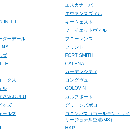
エスカナーバ
エヴァンズヴィル
N INLET
キーウェスト
フェイエットヴィル
ーダーデール
フローレンス
INS
フリント
FORT SMITH
ルズ
LLE
GALENA
ガーデンシティ
ォークス
ロングヴュー
GOLOVIN
ィル
Y ANADULU
ガルフポート
ピッズ
グリーンズボロ
ォールズ
コロンバス（ゴールデントライ
リージョナル空港/MS）
I
HAR