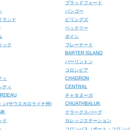
ブラッドフォード
ン
バンゴー
イランド
ビリングズ
D
ベックリー
ル
ボイシ
ィック
ブレーナード
BARTER ISLAND
バーリントン
コロンビア
CHADRON
ティ
CENTRAL
シティ
ARDEAU
チャタヌーガ
CHUATHBALUK
トン(サウスカロライナ州)
IK
クラークスバーグ
ンド
カレッジステーション
ト
コロンバス（ポート・コロンバ