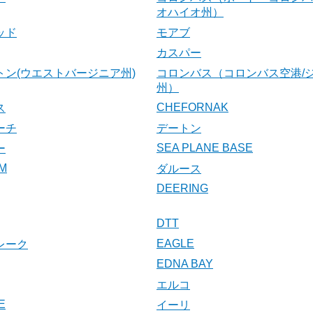
オハイオ州）
ッド
モアブ
カスパー
トン(ウエストバージニア州)
コロンバス（コロンバス空港/
州）
CHEFORNAK
ス
ーチ
デートン
SEA PLANE BASE
ー
AM
ダルース
DEERING
DTT
EAGLE
レーク
EDNA BAY
エルコ
E
イーリ