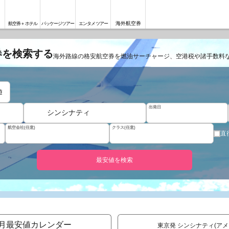
海外航空券
航空券＋ホテル
パッケージツアー
エンタメツアー
券を検索する
海外路線の格安航空券を燃油サーチャージ、空港税や諸手数料
遊
出発日
シンシナティ
航空会社(任意)
クラス(任意)
直
最安値を検索
月最安値カレンダー
東京発 シンシナティ(ア