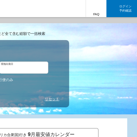
ログイン
予約確認
FAQ
など全て含む総額で一括検索
現地出発日
行便のみ
リセット
9
月最安値カレンダー
メリカ合衆国)行き
東京発