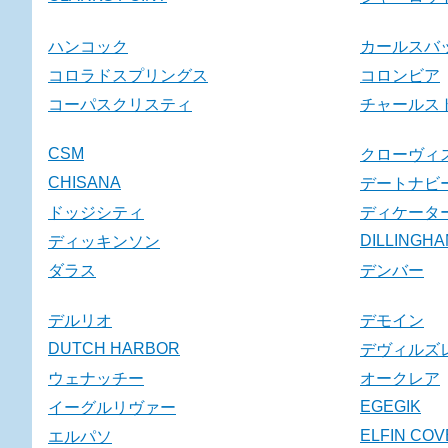
ハンコック
カールスバ
コロラドスプリングス
コロンビア
コーパスクリスティ
チャールス
CSM
クローヴィ
CHISANA
デートナビ
ドッジシティ
ディケータ
DILLINGH
ディッキンソン
ダラス
デンバー
デルリオ
デモイン
DUTCH HARBOR
デヴィルズ
ウェナッチー
オークレア
EGEGIK
イーグルリヴァー
ELFIN COV
エルパソ