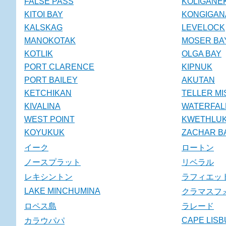
FALSE PASS
KOLIGANE
KITOI BAY
KONGIGAN
KALSKAG
LEVELOCK
MANOKOTAK
MOSER BA
KOTLIK
OLGA BAY
PORT CLARENCE
KIPNUK
PORT BAILEY
AKUTAN
KETCHIKAN
TELLER MI
KIVALINA
WATERFAL
WEST POINT
KWETHLU
KOYUKUK
ZACHAR B
イーク
ロートン
ノースプラット
リベラル
レキシントン
ラフィエッ
LAKE MINCHUMINA
クラマスフ
ロペス島
ラレード
CAPE LIS
カラウパパ