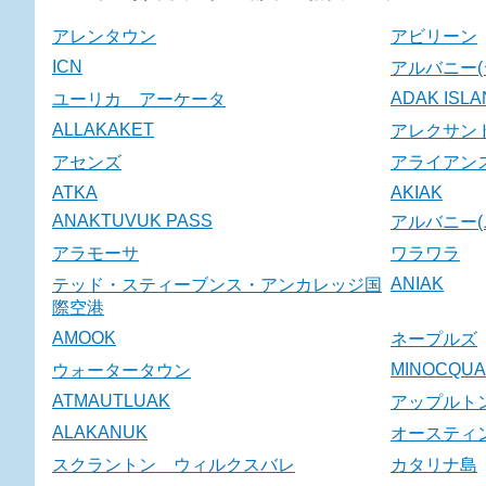
アレンタウン
アビリーン
ICN
アルバニー(
ADAK ISL
ユーリカ アーケータ
ALLAKAKET
アレクサン
アセンズ
アライアン
ATKA
AKIAK
ANAKTUVUK PASS
アルバニー(
アラモーサ
ワラワラ
ANIAK
テッド・スティーブンス・アンカレッジ国
際空港
AMOOK
ネープルズ
MINOCQUA
ウォータータウン
ATMAUTLUAK
アップルト
ALAKANUK
オースティ
スクラントン ウィルクスバレ
カタリナ島