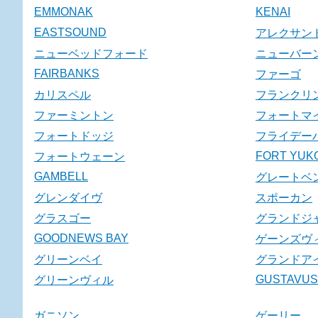
EMMONAK
KENAI
EASTSOUND
アレクサン
ニューベッドフォード
ニューバー
FAIRBANKS
ファーゴ
カリスペル
フランクリ
ファーミントン
フォートマ
フォートドッジ
フライデー
FORT YUK
フォートウェーン
GAMBELL
グレートベ
グレンダイヴ
スポーカン
グラスゴー
グランドジ
GOODNEWS BAY
ゲーンズヴ
グリーンベイ
グランドア
GUSTAVUS
グリーンヴィル
ガニソン
ゲーリー