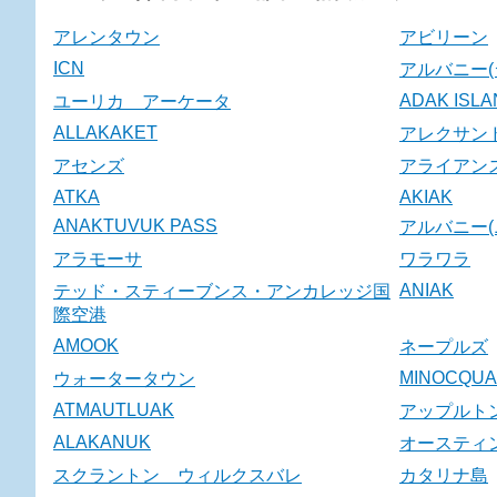
アレンタウン
アビリーン
ICN
アルバニー(
ADAK ISL
ユーリカ アーケータ
ALLAKAKET
アレクサン
アセンズ
アライアン
ATKA
AKIAK
ANAKTUVUK PASS
アルバニー(
アラモーサ
ワラワラ
ANIAK
テッド・スティーブンス・アンカレッジ国
際空港
AMOOK
ネープルズ
MINOCQUA
ウォータータウン
ATMAUTLUAK
アップルト
ALAKANUK
オースティ
スクラントン ウィルクスバレ
カタリナ島