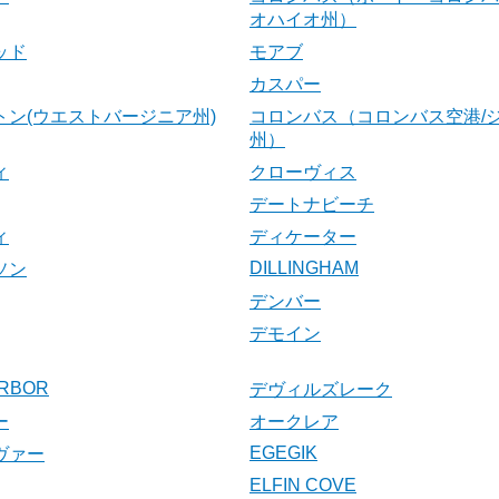
オハイオ州）
ッド
モアブ
カスパー
トン(ウエストバージニア州)
コロンバス（コロンバス空港/
州）
ィ
クローヴィス
デートナビーチ
ィ
ディケーター
DILLINGHAM
ソン
デンバー
デモイン
RBOR
デヴィルズレーク
ー
オークレア
EGEGIK
ヴァー
ELFIN COVE