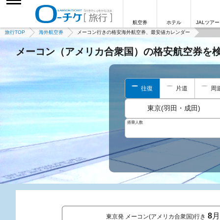
航空券
ホテル
JALツアー
旅行TOP
海外航空券
メーコン行きの格安海外航空券、最安値カレンダー
メーコン（アメリカ合衆国）の格安航空券を
往復
片道
周
東京(羽田・成田)
搭乗人数
8
月
東京発 メーコン(アメリカ合衆国)行き