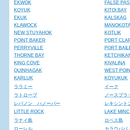
EKWOK
FALSE PA
KOYUK
KITOI BAY
EKUK
KALSKAG
KLAWOCK
MANOKOT
NEW STUYAHOK
KOTLIK
POINT BAKER
PORT CLA
PERRYVILLE
PORT BAIL
THORNE BAY
KETCHIKA
KING COVE
KIVALINA
QUINHAGAK
WEST POI
KARLUK
KOYUKUK
ララミー
イーク
ラトローブ
ノースプラ
レバノン ハノーバー
レキシント
LITTLE ROCK
LAKE MIN
ラナイ島
ロペス島
ローレル
カラウパパ