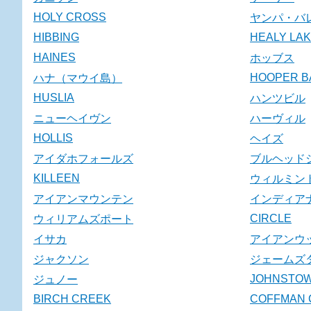
HOLY CROSS
ヤンパ・バ
HIBBING
HEALY LA
HAINES
ホッブス
HOOPER B
ハナ（マウイ島）
HUSLIA
ハンツビル
ニューヘイヴン
ハーヴィル
HOLLIS
ヘイズ
アイダホフォールズ
ブルヘッド
KILLEEN
ウィルミン
アイアンマウンテン
インディア
CIRCLE
ウィリアムズポート
イサカ
アイアンウ
ジャクソン
ジェームズ
JOHNSTO
ジュノー
BIRCH CREEK
COFFMAN 