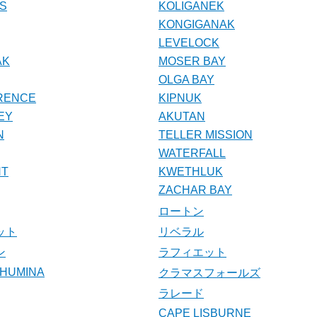
SS
KOLIGANEK
KONGIGANAK
LEVELOCK
AK
MOSER BAY
OLGA BAY
RENCE
KIPNUK
EY
AKUTAN
N
TELLER MISSION
WATERFALL
NT
KWETHLUK
ZACHAR BAY
ロートン
ット
リベラル
ン
ラフィエット
CHUMINA
クラマスフォールズ
ラレード
CAPE LISBURNE