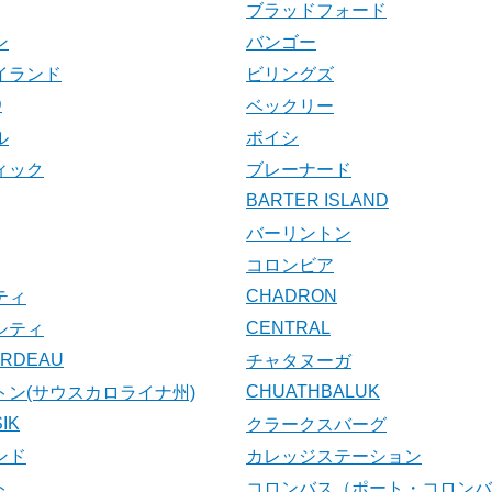
ブラッドフォード
ン
バンゴー
イランド
ビリングズ
D
ベックリー
ル
ボイシ
ィック
ブレーナード
BARTER ISLAND
バーリントン
コロンビア
CHADRON
ティ
CENTRAL
シティ
ARDEAU
チャタヌーガ
CHUATHBALUK
トン(サウスカロライナ州)
IK
クラークスバーグ
ンド
カレッジステーション
ト
コロンバス（ポート・コロンバ