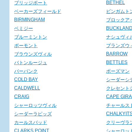
BETHEL
ブリッジポート
ベーカーズフィールド
ビンガムト
BIRMINGHAM
ブロックア
BUCKLAN
ベミジー
ブルーミントン
ナシュヴィ
ボーモント
ブランズウ
BARROW
ブラウンズヴィル
BETTLES
バトンルージュ
バーバンク
ボーズマン
COLD BAY
シーダーシ
CALDWELL
クレセント
CRAIG
CAPE GIR
シャーロッツヴィル
チャールス
CHALKYITS
シーダーラピッズ
カールスバッド
クリーヴラ
CLARKS POINT
シャーロッ