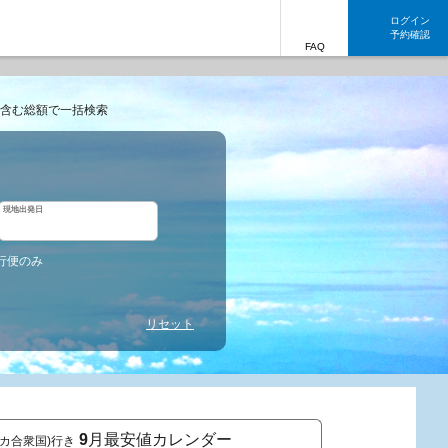
ログイン
予約確認
FAQ
含む総額で一括検索
現地出発日
行便のみ
リセット
9
月最安値カレンダー
リカ合衆国)行き
東京