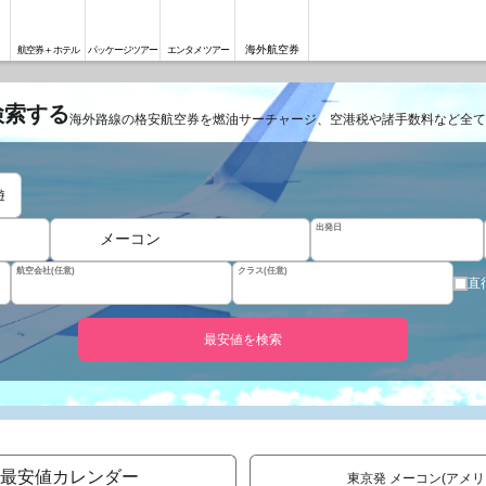
海外航空券
航空券＋ホテル
パッケージツアー
エンタメツアー
検索する
海外路線の格安航空券を燃油サーチャージ、空港税や諸手数料など全て
遊
出発日
メーコン
航空会社(任意)
クラス(任意)
直
最安値を検索
最安値カレンダー
東京発 メーコン(アメ