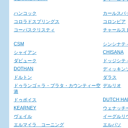
ハンコック
カールスバ
コロラドスプリングス
コロンビア
コーパスクリスティ
チャールス
CSM
シンシナテ
CHISANA
シャイアン
ダビューク
ドッジシテ
DOTHAN
ディッキン
ドルトン
ダラス
ドゥランゴ＝ラ・プラタ・カウンティー空
デルリオ
港
DUTCH HA
ドゥボイス
KEARNEY
ウェナッチ
ヴェイル
イーグルリ
エルマイラ コーニング
エルパソ