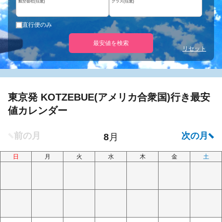
航空会社(任意)
クラス(任意)
直行便のみ
最安値を検索
リセット
東京発 KOTZEBUE(アメリカ合衆国)行き最安
値カレンダー
日
月
火
水
木
金
土