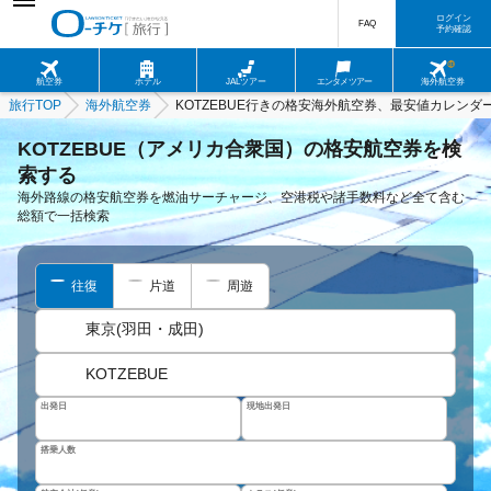
ログイン
FAQ
予約確認
航空券
ホテル
JALツアー
エンタメツアー
海外航空券
旅行TOP
海外航空券
KOTZEBUE行きの格安海外航空券、最安値カレンダ
KOTZEBUE（アメリカ合衆国）の格安航空券を検
索する
海外路線の格安航空券を燃油サーチャージ、空港税や諸手数料など全て含む
総額で一括検索
往復
片道
周遊
東京(羽田・成田)
KOTZEBUE
出発日
現地出発日
搭乗人数