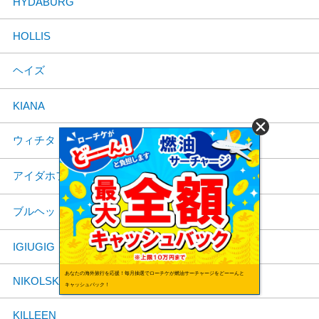
HYDABURG
HOLLIS
ヘイズ
KIANA
ウィチタ
アイダホフォールズ
ブルヘッドシティ
IGIUGIG
あなたの海外旅行を応援！毎月抽選でローチケが燃油サーチャージをどーーんと
NIKOLSKI
キャッシュバック！
KILLEEN