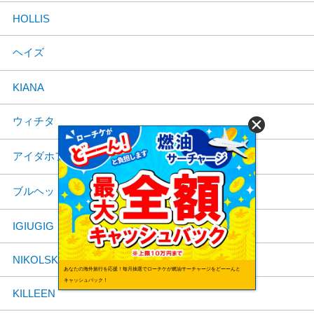
HOLLIS
ヘイズ
KIANA
ウィチタ
アイダホフォールズ
ブルヘッドシティ
IGIUGIG
NIKOLSKI
あなたの海外旅行を応援！毎月抽選でローチケが燃油サーチャージをどーーんと
キャッシュバック！
KILLEEN