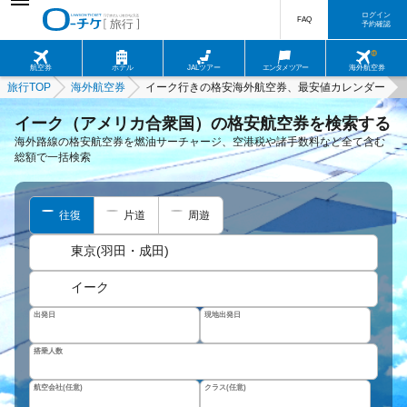
ログイン
FAQ
予約確認
航空券
ホテル
JALツアー
エンタメツアー
海外航空券
旅行TOP
海外航空券
イーク行きの格安海外航空券、最安値カレンダー
イーク（アメリカ合衆国）の格安航空券を検索する
海外路線の格安航空券を燃油サーチャージ、空港税や諸手数料など全て含む
総額で一括検索
往復
片道
周遊
東京(羽田・成田)
イーク
出発日
現地出発日
搭乗人数
航空会社(任意)
クラス(任意)