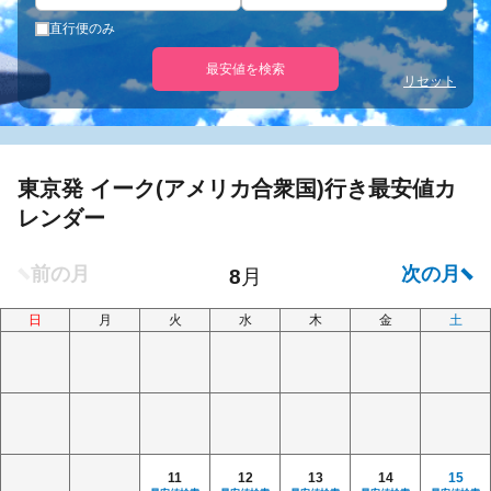
直行便のみ
最安値を検索
リセット
東京発 イーク(アメリカ合衆国)行き最安値カ
レンダー
日
月
火
水
木
金
土
11
12
13
14
15