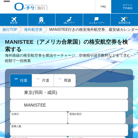
ログイン
FAQ
予約確認
航空券
ホテル
JALツアー
エンタメツアー
海外航空券
旅行TOP
海外航空券
MANISTEE行きの格安海外航空券、最安値カレンダ
MANISTEE（アメリカ合衆国）の格安航空券を検
索する
海外路線の格安航空券を燃油サーチャージ、空港税や諸手数料など全て含む
総額で一括検索
往復
片道
周遊
東京(羽田・成田)
MANISTEE
出発日
現地出発日
搭乗人数