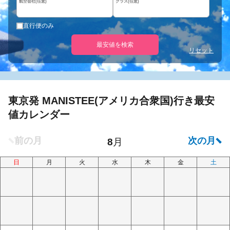
航空会社(任意)
クラス(任意)
直行便のみ
最安値を検索
リセット
東京発 MANISTEE(アメリカ合衆国)行き最安
値カレンダー
日
月
火
水
木
金
土