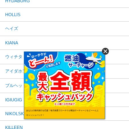
HYDABURG
HOLLIS
ヘイズ
KIANA
ウィチタ
アイダホフォールズ
ブルヘッドシティ
IGIUGIG
あなたの海外旅行を応援！毎月抽選でローチケが燃油サーチャージをどーーんと
NIKOLSKI
キャッシュバック！
KILLEEN