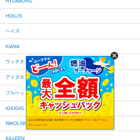
HYDABURG
HOLLIS
ヘイズ
KIANA
ウィチタ
アイダホフォールズ
ブルヘッドシティ
IGIUGIG
あなたの海外旅行を応援！毎月抽選でローチケが燃油サーチャージをどーーんと
NIKOLSKI
キャッシュバック！
KILLEEN