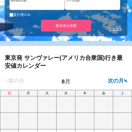
航空会社(任意)
クラス(任意)
直行便のみ
最安値を検索
リセット
東京発 サンヴァレー(アメリカ合衆国)行き最
安値カレンダー
日
月
火
水
木
金
土