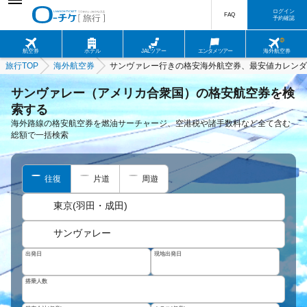
ログイン
FAQ
予約確認
航空券
ホテル
JALツアー
エンタメツアー
海外航空券
旅行TOP
海外航空券
サンヴァレー行きの格安海外航空券、最安値カレンダ
サンヴァレー（アメリカ合衆国）の格安航空券を検
索する
海外路線の格安航空券を燃油サーチャージ、空港税や諸手数料など全て含む
総額で一括検索
往復
片道
周遊
東京(羽田・成田)
サンヴァレー
出発日
現地出発日
搭乗人数