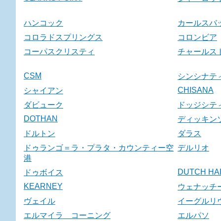
ハンコック
カールスバ
コロラドスプリングス
コロンビア
コーパスクリスティ
チャールス
CSM
シンシナテ
CHISANA
シャイアン
ダビューク
ドッジシテ
DOTHAN
ディッキン
ドルトン
ダラス
ドゥランゴ＝ラ・プラタ・カウンティー空
デルリオ
港
DUTCH HA
ドゥボイス
KEARNEY
ウェナッチ
ヴェイル
イーグルリ
エルマイラ コーニング
エルパソ