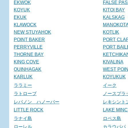
EKWOK
FALSE PA
KOYUK
KITOI BAY
EKUK
KALSKAG
KLAWOCK
MANOKOT
NEW STUYAHOK
KOTLIK
POINT BAKER
PORT CLA
PERRYVILLE
PORT BAIL
THORNE BAY
KETCHIKA
KING COVE
KIVALINA
QUINHAGAK
WEST POI
KARLUK
KOYUKUK
ララミー
イーク
ラトローブ
ノースプラ
レバノン ハノーバー
レキシント
LITTLE ROCK
LAKE MIN
ラナイ島
ロペス島
ローレル
カラウパパ