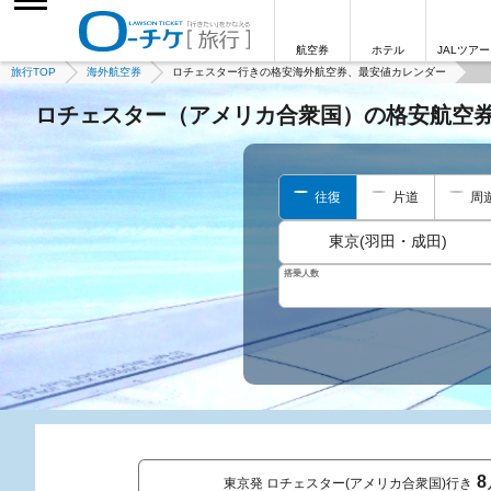
航空券
ホテル
JALツアー
旅行TOP
海外航空券
ロチェスター行きの格安海外航空券、最安値カレンダー
ロチェスター（アメリカ合衆国）の格安航空
往復
片道
周
東京(羽田・成田)
搭乗人数
8
東京発 ロチェスター(アメリカ合衆国)行き