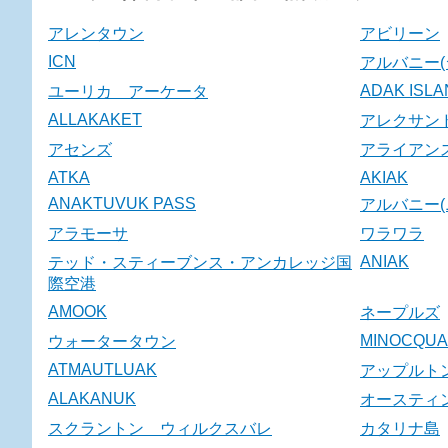
アレンタウン
アビリーン
ICN
アルバニー(
ADAK ISL
ユーリカ アーケータ
ALLAKAKET
アレクサン
アセンズ
アライアン
ATKA
AKIAK
ANAKTUVUK PASS
アルバニー(
アラモーサ
ワラワラ
ANIAK
テッド・スティーブンス・アンカレッジ国
際空港
AMOOK
ネープルズ
MINOCQUA
ウォータータウン
ATMAUTLUAK
アップルト
ALAKANUK
オースティ
スクラントン ウィルクスバレ
カタリナ島