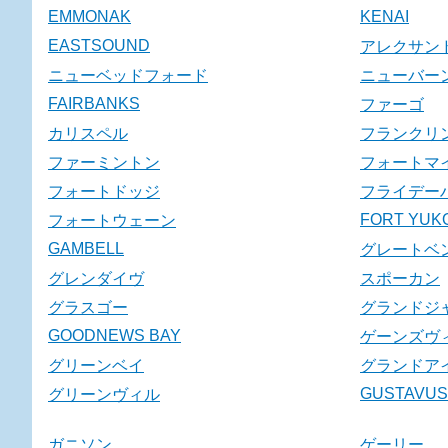
EMMONAK
KENAI
EASTSOUND
アレクサン
ニューベッドフォード
ニューバー
FAIRBANKS
ファーゴ
カリスペル
フランクリ
ファーミントン
フォートマ
フォートドッジ
フライデー
FORT YUK
フォートウェーン
GAMBELL
グレートベ
グレンダイヴ
スポーカン
グラスゴー
グランドジ
GOODNEWS BAY
ゲーンズヴ
グリーンベイ
グランドア
GUSTAVUS
グリーンヴィル
ガニソン
ゲーリー