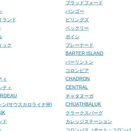
ブラッドフォード
ン
バンゴー
イランド
ビリングズ
D
ベックリー
ル
ボイシ
ィック
ブレーナード
BARTER ISLAND
バーリントン
コロンビア
CHADRON
ティ
CENTRAL
シティ
ARDEAU
チャタヌーガ
CHUATHBALUK
トン(サウスカロライナ州)
IK
クラークスバーグ
ンド
カレッジステーション
ト
コロンバス（ポート・コロンバ