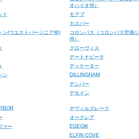
オハイオ州）
ッド
モアブ
カスパー
トン(ウエストバージニア州)
コロンバス（コロンバス空港/
州）
ィ
クローヴィス
デートナビーチ
ィ
ディケーター
DILLINGHAM
ソン
デンバー
デモイン
RBOR
デヴィルズレーク
ー
オークレア
EGEGIK
ヴァー
ELFIN COVE