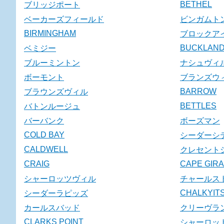
BETHEL
ブリッジポート
ベーカーズフィールド
ビンガムト
BIRMINGHAM
ブロックア
BUCKLAN
ベミジー
ブルーミントン
ナシュヴィ
ボーモント
ブランズウ
BARROW
ブラウンズヴィル
BETTLES
バトンルージュ
バーバンク
ボーズマン
COLD BAY
シーダーシ
CALDWELL
クレセント
CRAIG
CAPE GIR
シャーロッツヴィル
チャールス
CHALKYITS
シーダーラピッズ
カールスバッド
クリーヴラ
CLARKS POINT
シャーロッ