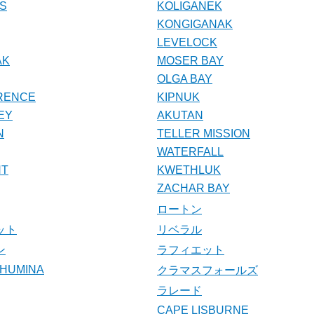
SS
KOLIGANEK
KONGIGANAK
LEVELOCK
AK
MOSER BAY
OLGA BAY
RENCE
KIPNUK
EY
AKUTAN
N
TELLER MISSION
WATERFALL
NT
KWETHLUK
ZACHAR BAY
ロートン
ット
リベラル
ン
ラフィエット
CHUMINA
クラマスフォールズ
ラレード
CAPE LISBURNE