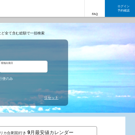
ログイン
予約確認
FAQ
など全て含む総額で一括検索
現地出発日
行便のみ
リセット
9
月最安値カレンダー
メリカ合衆国)行き
東京発