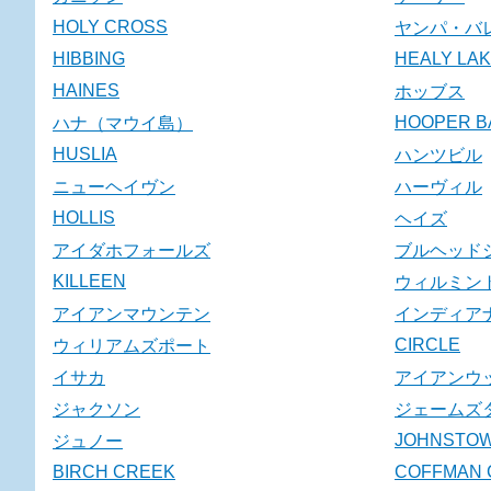
HOLY CROSS
ヤンパ・バ
HIBBING
HEALY LA
HAINES
ホッブス
HOOPER B
ハナ（マウイ島）
HUSLIA
ハンツビル
ニューヘイヴン
ハーヴィル
HOLLIS
ヘイズ
アイダホフォールズ
ブルヘッド
KILLEEN
ウィルミン
アイアンマウンテン
インディア
CIRCLE
ウィリアムズポート
イサカ
アイアンウ
ジャクソン
ジェームズ
JOHNSTO
ジュノー
BIRCH CREEK
COFFMAN 