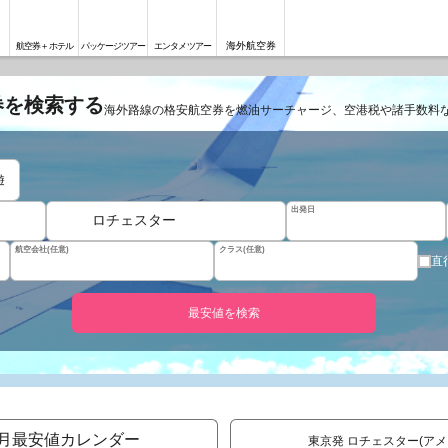
海外航空券
航空券＋ホテル
パッケージツアー
エンタメツアー
券を検索する
海外路線の格安航空券を燃油サーチャージ、空港税や諸手数料
遊
出発日
ロチェスター
航空会社(任意)
クラス(任意)
直
最安値を検索
月最安値カレンダー
東京発 ロチェスター(ア