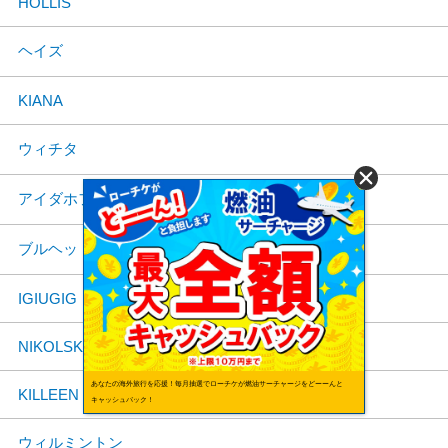
HOLLIS
ヘイズ
KIANA
ウィチタ
アイダホフォールズ
ブルヘッドシティ
IGIUGIG
NIKOLSKI
あなたの海外旅行を応援！毎月抽選でローチケが燃油サーチャージをどーーんと
KILLEEN
キャッシュバック！
ウィルミントン