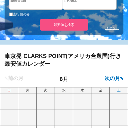
航空会社(任意)
クラス(任意)
直行便のみ
最安値を検索
リセット
東京発 CLARKS POINT(アメリカ合衆国)行き
最安値カレンダー
日
月
火
水
木
金
土