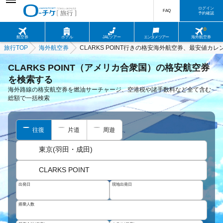
ログイン
FAQ
予約確認
航空券
ホテル
JALツアー
エンタメツアー
海外航空券
旅行TOP
海外航空券
CLARKS POINT行きの格安海外航空券、最安値カレ
CLARKS POINT（アメリカ合衆国）の格安航空券
を検索する
海外路線の格安航空券を燃油サーチャージ、空港税や諸手数料など全て含む
総額で一括検索
往復
片道
周遊
東京(羽田・成田)
CLARKS POINT
出発日
現地出発日
搭乗人数