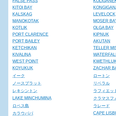
FALSE PASS
KOLIGANE
KITOI BAY
KONGIGAN
KALSKAG
LEVELOCK
MANOKOTAK
MOSER BA
KOTLIK
OLGA BAY
PORT CLARENCE
KIPNUK
PORT BAILEY
AKUTAN
KETCHIKAN
TELLER MI
KIVALINA
WATERFAL
WEST POINT
KWETHLU
KOYUKUK
ZACHAR B
イーク
ロートン
ノースプラット
リベラル
レキシントン
ラフィエッ
LAKE MINCHUMINA
クラマスフ
ロペス島
ラレード
CAPE LIS
カラウパパ