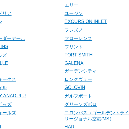
エリー
ドリア
ユージン
EXCURSION INLET
ン
フレズノ
ーダーデール
フローレンス
INS
フリント
FORT SMITH
ルズ
LLE
GALENA
ガーデンシティ
ォークス
ロングヴュー
GOLOVIN
ィル
Y ANADULU
ガルフポート
ピッズ
グリーンズボロ
ォールズ
コロンバス（ゴールデントライ
リージョナル空港/MS）
I
HAR