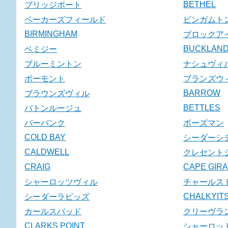
BETHEL
ブリッジポート
ベーカーズフィールド
ビンガムト
BIRMINGHAM
ブロックア
BUCKLAN
ベミジー
ブルーミントン
ナシュヴィ
ボーモント
ブランズウ
BARROW
ブラウンズヴィル
BETTLES
バトンルージュ
バーバンク
ボーズマン
COLD BAY
シーダーシ
CALDWELL
クレセント
CRAIG
CAPE GIR
シャーロッツヴィル
チャールス
CHALKYITS
シーダーラピッズ
カールスバッド
クリーヴラ
CLARKS POINT
シャーロッ