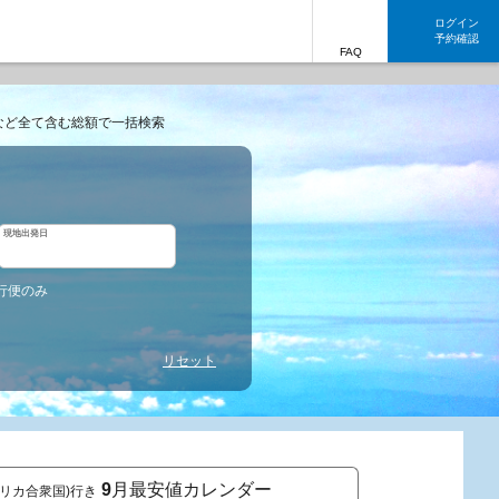
ログイン
予約確認
FAQ
など全て含む総額で一括検索
現地出発日
行便のみ
リセット
9
月最安値カレンダー
メリカ合衆国)行き
東京発