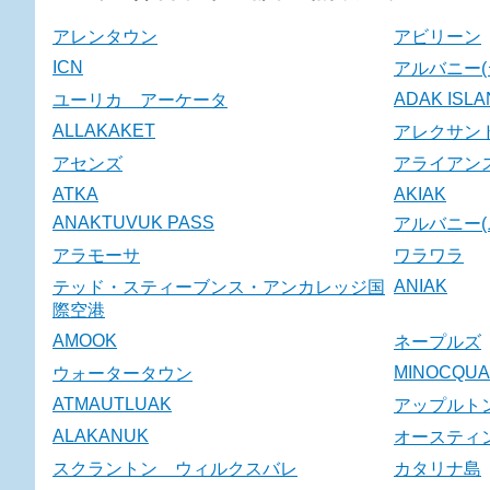
アレンタウン
アビリーン
ICN
アルバニー(
ADAK ISL
ユーリカ アーケータ
ALLAKAKET
アレクサン
アセンズ
アライアン
ATKA
AKIAK
ANAKTUVUK PASS
アルバニー(
アラモーサ
ワラワラ
ANIAK
テッド・スティーブンス・アンカレッジ国
際空港
AMOOK
ネープルズ
MINOCQUA
ウォータータウン
ATMAUTLUAK
アップルト
ALAKANUK
オースティ
スクラントン ウィルクスバレ
カタリナ島