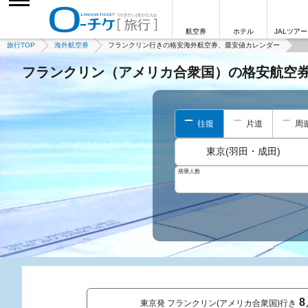
航空券
ホテル
JALツアー
旅行TOP
海外航空券
フランクリン行きの格安海外航空券、最安値カレンダー
フランクリン（アメリカ合衆国）の格安航空
往復
片道
周
東京(羽田・成田)
搭乗人数
8
東京発 フランクリン(アメリカ合衆国)行き