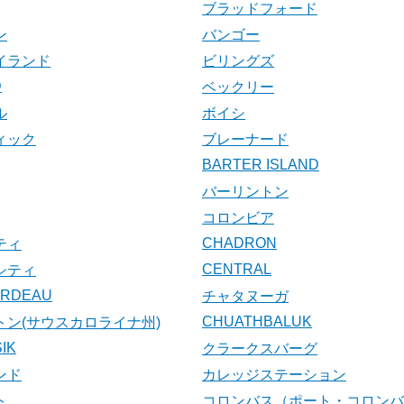
ブラッドフォード
ン
バンゴー
イランド
ビリングズ
D
ベックリー
ル
ボイシ
ィック
ブレーナード
BARTER ISLAND
バーリントン
コロンビア
CHADRON
ティ
CENTRAL
シティ
ARDEAU
チャタヌーガ
CHUATHBALUK
トン(サウスカロライナ州)
IK
クラークスバーグ
ンド
カレッジステーション
ト
コロンバス（ポート・コロンバ