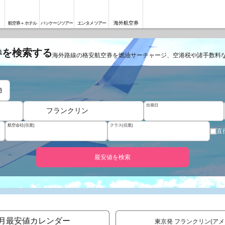
海外航空券
航空券＋ホテル
パッケージツアー
エンタメツアー
券を検索する
海外路線の格安航空券を燃油サーチャージ、空港税や諸手数料
遊
出発日
フランクリン
航空会社(任意)
クラス(任意)
直
最安値を検索
月最安値カレンダー
東京発 フランクリン(ア