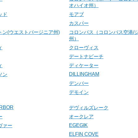
オハイオ州）
ッド
モアブ
カスパー
トン(ウエストバージニア州)
コロンバス（コロンバス空港/
州）
ィ
クローヴィス
デートナビーチ
ィ
ディケーター
DILLINGHAM
ソン
デンバー
デモイン
RBOR
デヴィルズレーク
ー
オークレア
EGEGIK
ヴァー
ELFIN COVE