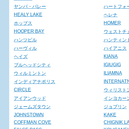
ヤンパ・バレー
ハートフォ
HEALY LAKE
ヘレナ
HOMER
ホッブス
HOOPER BAY
ウェストチ
ハンツビル
ハンティン
ハーヴィル
ハイアニス
KIANA
ヘイズ
IGIUGIG
ブルヘッドシティ
ILIAMNA
ウィルミントン
INTERNATN
インディアナポリス
CIRCLE
ウィリスト
アイアンウッド
インヨカー
ジェームズタウン
ジョプリン
JOHNSTOWN
KAKE
COFFMAN COVE
CHIGNIK 