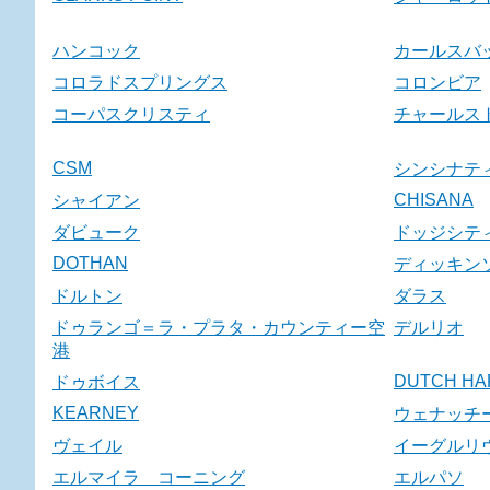
ハンコック
カールスバ
コロラドスプリングス
コロンビア
コーパスクリスティ
チャールス
CSM
シンシナテ
CHISANA
シャイアン
ダビューク
ドッジシテ
DOTHAN
ディッキン
ドルトン
ダラス
ドゥランゴ＝ラ・プラタ・カウンティー空
デルリオ
港
DUTCH HA
ドゥボイス
KEARNEY
ウェナッチ
ヴェイル
イーグルリ
エルマイラ コーニング
エルパソ