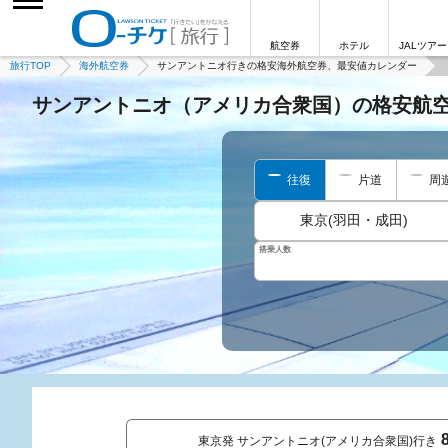
航空券
ホテル
JALツアー
旅行TOP
海外航空券
サンアントニオ行きの格安海外航空券、最安値カレンダー
サンアントニオ（アメリカ合衆国）の格安航
往復
片道
周
東京(羽田・成田)
搭乗人数
東京発 サンアントニオ(アメリカ合衆国)行き