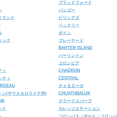
ブラッドフォード
ン
バンゴー
イランド
ビリングズ
D
ベックリー
ル
ボイシ
ィック
ブレーナード
BARTER ISLAND
バーリントン
コロンビア
CHADRON
ティ
CENTRAL
シティ
ARDEAU
チャタヌーガ
CHUATHBALUK
トン(サウスカロライナ州)
IK
クラークスバーグ
ンド
カレッジステーション
ト
コロンバス（ポート・コロンバ