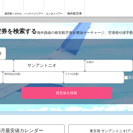
海外航空券
航空券＋ホテル
パッケージツアー
エンタメツアー
空券を検索する
海外路線の格安航空券を燃油サーチャージ、空港税や諸手数
遊
出発日
サンアントニオ
航空会社(任意)
クラス(任意)
直
最安値を検索
8
月最安値カレンダー
東京発 サンアントニオ(ア