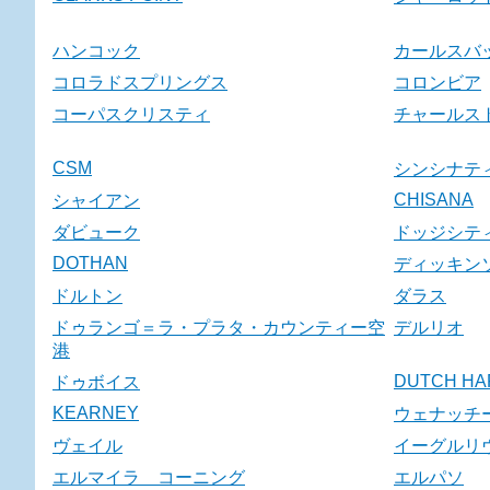
ハンコック
カールスバ
コロラドスプリングス
コロンビア
コーパスクリスティ
チャールス
CSM
シンシナテ
CHISANA
シャイアン
ダビューク
ドッジシテ
DOTHAN
ディッキン
ドルトン
ダラス
ドゥランゴ＝ラ・プラタ・カウンティー空
デルリオ
港
DUTCH HA
ドゥボイス
KEARNEY
ウェナッチ
ヴェイル
イーグルリ
エルマイラ コーニング
エルパソ