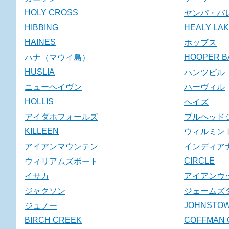
HOLY CROSS
ヤンパ・バ
HIBBING
HEALY LA
HAINES
ホッブス
HOOPER B
ハナ（マウイ島）
HUSLIA
ハンツビル
ニューヘイヴン
ハーヴィル
HOLLIS
ヘイズ
アイダホフォールズ
ブルヘッド
KILLEEN
ウィルミン
アイアンマウンテン
インディア
CIRCLE
ウィリアムズポート
イサカ
アイアンウ
ジャクソン
ジェームズ
JOHNSTO
ジュノー
BIRCH CREEK
COFFMAN 