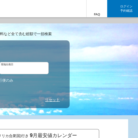
ログイン
予約確認
FAQ
料など全て含む総額で一括検索
現地出発日
行便のみ
リセット
9
月最安値カレンダー
メリカ合衆国)行き
東京発 