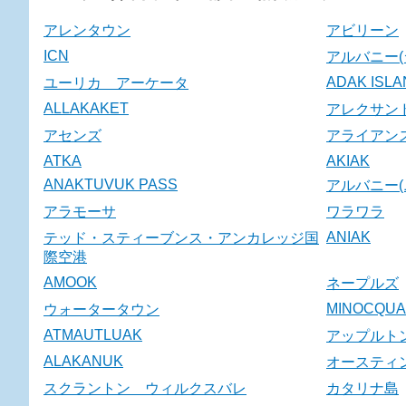
アレンタウン
アビリーン
ICN
アルバニー(
ADAK ISL
ユーリカ アーケータ
ALLAKAKET
アレクサン
アセンズ
アライアン
ATKA
AKIAK
ANAKTUVUK PASS
アルバニー(
アラモーサ
ワラワラ
ANIAK
テッド・スティーブンス・アンカレッジ国
際空港
AMOOK
ネープルズ
MINOCQUA
ウォータータウン
ATMAUTLUAK
アップルト
ALAKANUK
オースティ
スクラントン ウィルクスバレ
カタリナ島