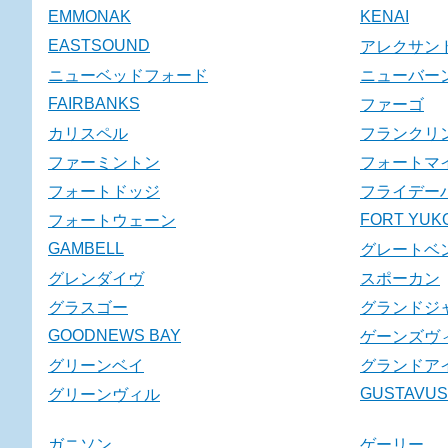
EMMONAK
KENAI
EASTSOUND
アレクサン
ニューベッドフォード
ニューバー
FAIRBANKS
ファーゴ
カリスペル
フランクリ
ファーミントン
フォートマ
フォートドッジ
フライデー
FORT YUK
フォートウェーン
GAMBELL
グレートベ
グレンダイヴ
スポーカン
グラスゴー
グランドジ
GOODNEWS BAY
ゲーンズヴ
グリーンベイ
グランドア
GUSTAVUS
グリーンヴィル
ガニソン
ゲーリー