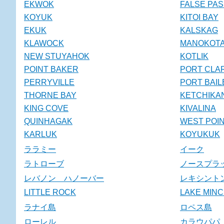
EKWOK
FALSE PA
KOYUK
KITOI BAY
EKUK
KALSKAG
KLAWOCK
MANOKOT
NEW STUYAHOK
KOTLIK
POINT BAKER
PORT CLA
PERRYVILLE
PORT BAIL
THORNE BAY
KETCHIKA
KING COVE
KIVALINA
QUINHAGAK
WEST POI
KARLUK
KOYUKUK
ララミー
イーク
ラトローブ
ノースプラ
レバノン ハノーバー
レキシント
LITTLE ROCK
LAKE MIN
ラナイ島
ロペス島
ローレル
カラウパパ