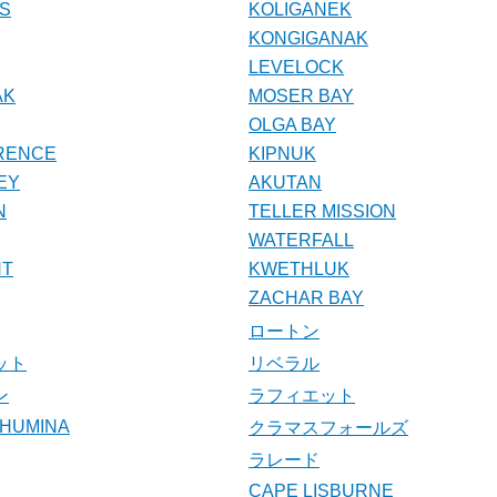
SS
KOLIGANEK
KONGIGANAK
LEVELOCK
AK
MOSER BAY
OLGA BAY
RENCE
KIPNUK
EY
AKUTAN
N
TELLER MISSION
WATERFALL
NT
KWETHLUK
ZACHAR BAY
ロートン
ット
リベラル
ン
ラフィエット
CHUMINA
クラマスフォールズ
ラレード
CAPE LISBURNE