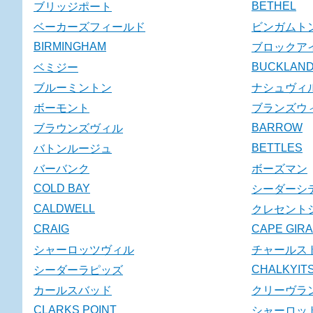
BETHEL
ブリッジポート
ベーカーズフィールド
ビンガムト
BIRMINGHAM
ブロックア
BUCKLAN
ベミジー
ブルーミントン
ナシュヴィ
ボーモント
ブランズウ
BARROW
ブラウンズヴィル
BETTLES
バトンルージュ
バーバンク
ボーズマン
COLD BAY
シーダーシ
CALDWELL
クレセント
CRAIG
CAPE GIR
シャーロッツヴィル
チャールス
CHALKYITS
シーダーラピッズ
カールスバッド
クリーヴラ
CLARKS POINT
シャーロッ