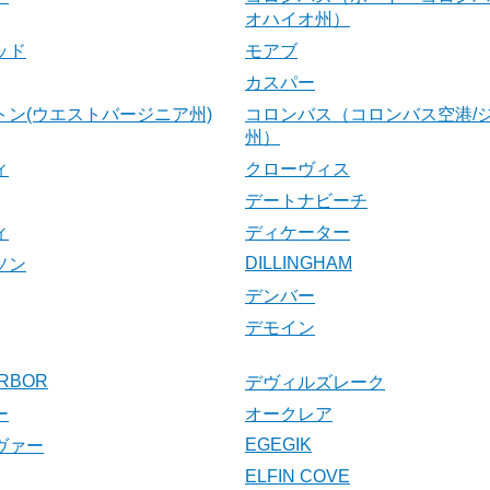
オハイオ州）
ッド
モアブ
カスパー
トン(ウエストバージニア州)
コロンバス（コロンバス空港/
州）
ィ
クローヴィス
デートナビーチ
ィ
ディケーター
DILLINGHAM
ソン
デンバー
デモイン
RBOR
デヴィルズレーク
ー
オークレア
EGEGIK
ヴァー
ELFIN COVE