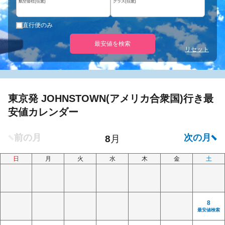
航空会社(任意)
クラス(任意)
直行便のみ
最安値を検索
リセット
東京発 JOHNSTOWN(アメリカ合衆国)行き最
安値カレンダー
日
月
火
水
木
金
土
8
最安値検索