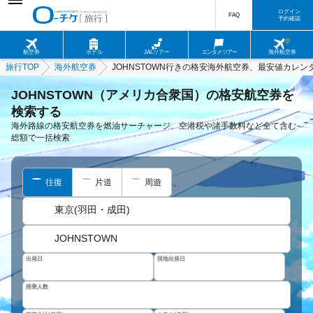
ログイン
FAQ
予約確認
航空券
ホテル
JALツアー
エンタメツアー
海外航空券
旅行TOP
海外航空券
JOHNSTOWN行きの格安海外航空券、最安値カレン
JOHNSTOWN（アメリカ合衆国）の格安航空券を
検索する
海外路線の格安航空券を燃油サーチャージ、空港税や諸手数料など全て含む
総額で一括検索
往復
片道
周遊
東京(羽田・成田)
JOHNSTOWN
出発日
現地出発日
搭乗人数