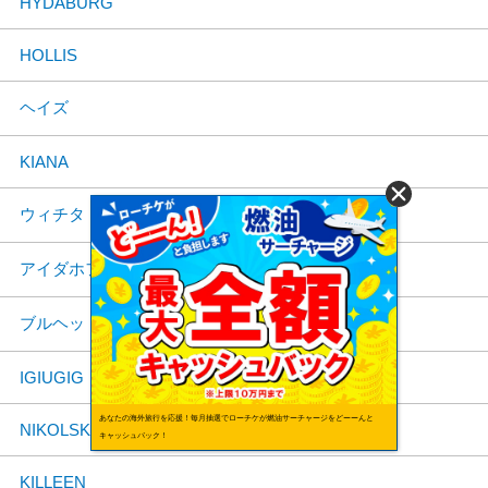
HYDABURG
HOLLIS
ヘイズ
KIANA
ウィチタ
アイダホフォールズ
ブルヘッドシティ
IGIUGIG
あなたの海外旅行を応援！毎月抽選でローチケが燃油サーチャージをどーーんと
NIKOLSKI
キャッシュバック！
KILLEEN