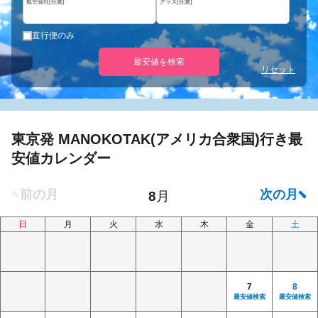
航空会社(任意)
クラス(任意)
直行便のみ
最安値を検索
リセット
東京発 MANOKOTAK(アメリカ合衆国)行き最
安値カレンダー
日
月
火
水
木
金
土
7
8
最安値検索
最安値検索