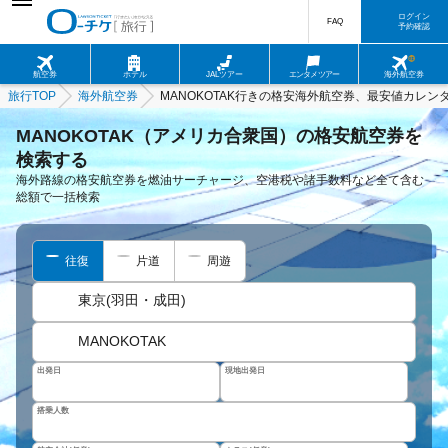
ログイン
FAQ
予約確認
航空券
ホテル
JALツアー
エンタメツアー
海外航空券
旅行TOP
海外航空券
MANOKOTAK行きの格安海外航空券、最安値カレン
MANOKOTAK（アメリカ合衆国）の格安航空券を
検索する
海外路線の格安航空券を燃油サーチャージ、空港税や諸手数料など全て含む
総額で一括検索
往復
片道
周遊
東京(羽田・成田)
MANOKOTAK
出発日
現地出発日
搭乗人数