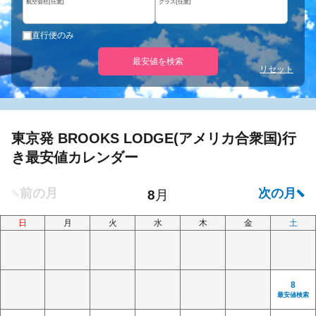
航空会社(任意)
クラス(任意)
直行便のみ
最安値を検索
リセット
東京発 BROOKS LODGE(アメリカ合衆国)行
き最安値カレンダー
日
月
火
水
木
金
土
8
最安値検索