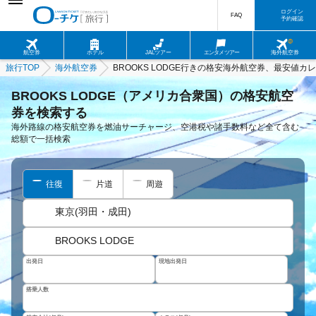
ログイン
FAQ
予約確認
航空券
ホテル
JALツアー
エンタメツアー
海外航空券
旅行TOP
海外航空券
BROOKS LODGE行きの格安海外航空券、最安値カ
BROOKS LODGE（アメリカ合衆国）の格安航空
券を検索する
海外路線の格安航空券を燃油サーチャージ、空港税や諸手数料など全て含む
総額で一括検索
往復
片道
周遊
東京(羽田・成田)
BROOKS LODGE
出発日
現地出発日
搭乗人数