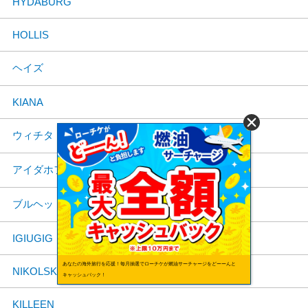
HYDABURG
HOLLIS
ヘイズ
KIANA
ウィチタ
アイダホフォールズ
ブルヘッドシティ
IGIUGIG
あなたの海外旅行を応援！毎月抽選でローチケが燃油サーチャージをどーーんと
NIKOLSKI
キャッシュバック！
KILLEEN