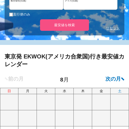
航空会社(任意)
クラス(任意)
直行便のみ
最安値を検索
リセット
東京発 EKWOK(アメリカ合衆国)行き最安値カ
レンダー
日
月
火
水
木
金
土