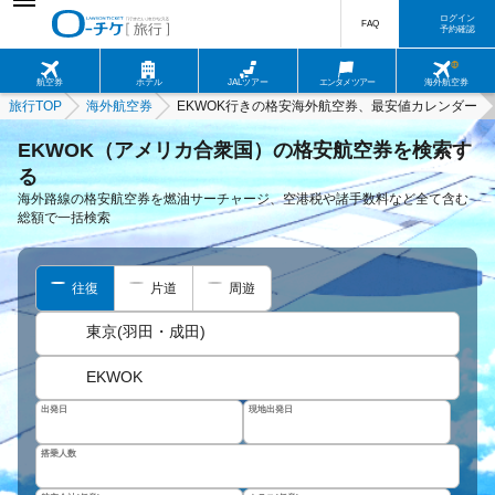
ログイン
FAQ
予約確認
航空券
ホテル
JALツアー
エンタメツアー
海外航空券
旅行TOP
海外航空券
EKWOK行きの格安海外航空券、最安値カレンダー
EKWOK（アメリカ合衆国）の格安航空券を検索す
る
海外路線の格安航空券を燃油サーチャージ、空港税や諸手数料など全て含む
総額で一括検索
往復
片道
周遊
東京(羽田・成田)
EKWOK
出発日
現地出発日
搭乗人数