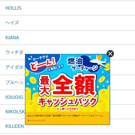
HOLLIS
ヘイズ
KIANA
ウィチタ
アイダホフォールズ
ブルヘッドシティ
IGIUGIG
NIKOLSKI
あなたの海外旅行を応援！毎月抽選でローチケが燃油サーチャージをどーーんと
キャッシュバック！
KILLEEN