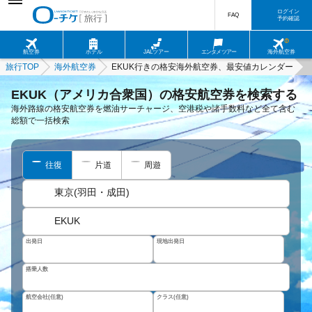
ログイン
FAQ
予約確認
航空券
ホテル
JALツアー
エンタメツアー
海外航空券
旅行TOP
海外航空券
EKUK行きの格安海外航空券、最安値カレンダー
EKUK（アメリカ合衆国）の格安航空券を検索する
海外路線の格安航空券を燃油サーチャージ、空港税や諸手数料など全て含む
総額で一括検索
往復
片道
周遊
東京(羽田・成田)
EKUK
出発日
現地出発日
搭乗人数
航空会社(任意)
クラス(任意)