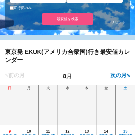
直行便のみ
最安値を検索
リセット
東京発 EKUK(アメリカ合衆国)行き最安値カレ
ンダー
日
月
火
水
木
金
土
9
10
11
12
13
14
15