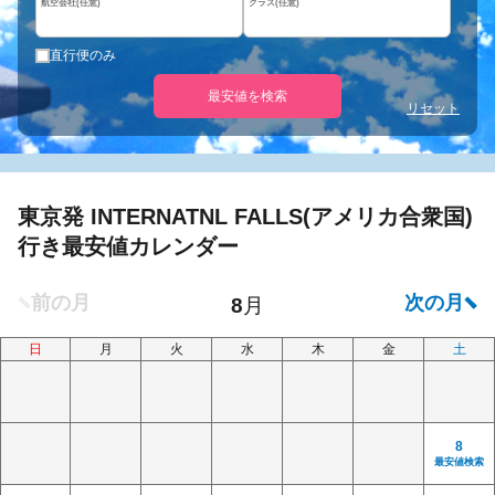
航空会社(任意)
クラス(任意)
直行便のみ
最安値を検索
リセット
東京発 INTERNATNL FALLS(アメリカ合衆国)
行き最安値カレンダー
日
月
火
水
木
金
土
8
最安値検索