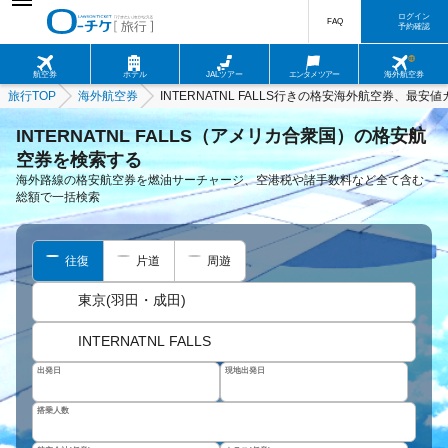
ログイン
FAQ
予約確認
航空券
ホテル
JALツアー
エンタメツアー
海外航空券
旅行TOP
海外航空券
INTERNATNL FALLS行きの格安海外航空券、最安
INTERNATNL FALLS（アメリカ合衆国）の格安航
空券を検索する
海外路線の格安航空券を燃油サーチャージ、空港税や諸手数料など全て含む
総額で一括検索
往復
片道
周遊
東京(羽田・成田)
INTERNATNL FALLS
出発日
現地出発日
搭乗人数