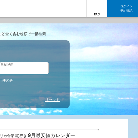
ログイン
予約確認
FAQ
など全て含む総額で一括検索
現地出発日
行便のみ
リセット
9
月最安値カレンダー
アメリカ合衆国)行き
東京発 