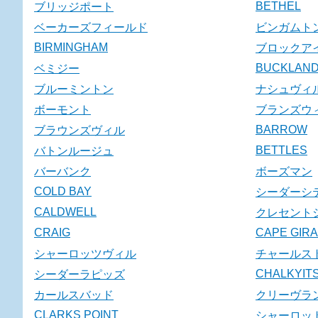
BETHEL
ブリッジポート
ベーカーズフィールド
ビンガムト
BIRMINGHAM
ブロックア
BUCKLAN
ベミジー
ブルーミントン
ナシュヴィ
ボーモント
ブランズウ
BARROW
ブラウンズヴィル
BETTLES
バトンルージュ
バーバンク
ボーズマン
COLD BAY
シーダーシ
CALDWELL
クレセント
CRAIG
CAPE GIR
シャーロッツヴィル
チャールス
CHALKYITS
シーダーラピッズ
カールスバッド
クリーヴラ
CLARKS POINT
シャーロッ