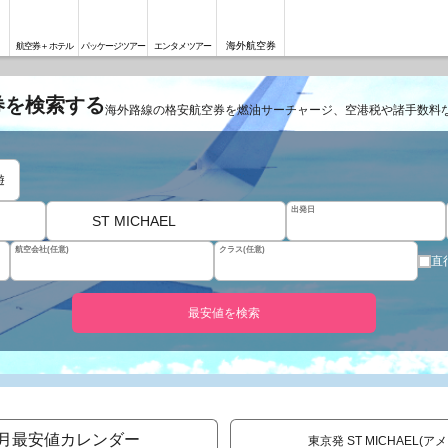
海外航空券
航空券＋ホテル
パッケージツアー
エンタメツアー
空券を検索する
海外路線の格安航空券を燃油サーチャージ、空港税や諸手数料
遊
出発日
ST MICHAEL
航空会社(任意)
クラス(任意)
直
最安値を検索
月最安値カレンダー
東京発 ST MICHAEL(