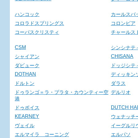
ハンコック
カールスバ
コロラドスプリングス
コロンビア
コーパスクリスティ
チャールス
CSM
シンシナテ
CHISANA
シャイアン
ダビューク
ドッジシテ
DOTHAN
ディッキン
ドルトン
ダラス
ドゥランゴ＝ラ・プラタ・カウンティー空
デルリオ
港
DUTCH HA
ドゥボイス
KEARNEY
ウェナッチ
ヴェイル
イーグルリ
エルマイラ コーニング
エルパソ