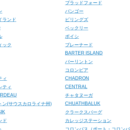
ブラッドフォード
ン
バンゴー
イランド
ビリングズ
D
ベックリー
ル
ボイシ
ィック
ブレーナード
BARTER ISLAND
バーリントン
コロンビア
CHADRON
ティ
CENTRAL
シティ
ARDEAU
チャタヌーガ
CHUATHBALUK
トン(サウスカロライナ州)
IK
クラークスバーグ
ンド
カレッジステーション
ト
コロンバス（ポート・コロンバ