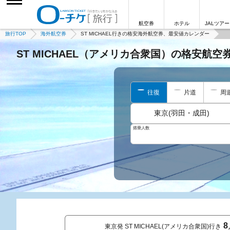
航空券
ホテル
JALツアー
旅行TOP
海外航空券
ST MICHAEL行きの格安海外航空券、最安値カレンダー
ST MICHAEL（アメリカ合衆国）の格安航
往復
片道
周
東京(羽田・成田)
搭乗人数
8
東京発 ST MICHAEL(アメリカ合衆国)行き