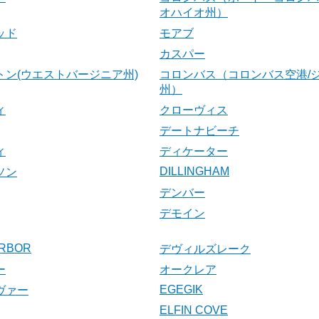
オハイオ州）
ッド
モアブ
カスパー
トン(ウエストバージニア州)
コロンバス（コロンバス空港/
州）
ィ
クローヴィス
デートナビーチ
ィ
ディケーター
DILLINGHAM
ソン
デンバー
デモイン
RBOR
デヴィルズレーク
ー
オークレア
EGEGIK
ヴァー
ELFIN COVE