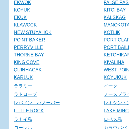
EKWOK
FALSE PA
KOYUK
KITOI BAY
EKUK
KALSKAG
KLAWOCK
MANOKOT
NEW STUYAHOK
KOTLIK
POINT BAKER
PORT CLA
PERRYVILLE
PORT BAIL
THORNE BAY
KETCHIKA
KING COVE
KIVALINA
QUINHAGAK
WEST POI
KARLUK
KOYUKUK
ララミー
イーク
ラトローブ
ノースプラ
レバノン ハノーバー
レキシント
LITTLE ROCK
LAKE MIN
ラナイ島
ロペス島
ローレル
カラウパパ