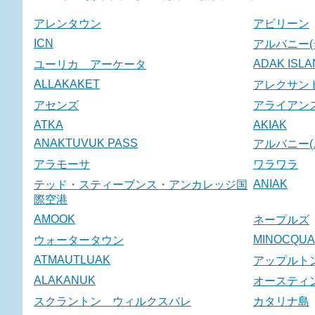
アレンタウン
アビリーン
ICN
アルバニー(
ADAK ISL
ユーリカ アーケータ
ALLAKAKET
アレクサン
アセンズ
アライアン
ATKA
AKIAK
ANAKTUVUK PASS
アルバニー(
アラモーサ
ワラワラ
ANIAK
テッド・スティーブンス・アンカレッジ国
際空港
AMOOK
ネープルズ
MINOCQUA
ウォータータウン
ATMAUTLUAK
アップルト
ALAKANUK
オースティ
スクラントン ウィルクスバレ
カタリナ島