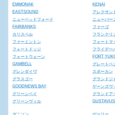
EMMONAK
KENAI
EASTSOUND
アレクサン
ニューベッドフォード
ニューバー
FAIRBANKS
ファーゴ
カリスペル
フランクリ
ファーミントン
フォートマ
フォートドッジ
フライデー
FORT YUK
フォートウェーン
GAMBELL
グレートベ
グレンダイヴ
スポーカン
グラスゴー
グランドジ
GOODNEWS BAY
ゲーンズヴ
グリーンベイ
グランドア
GUSTAVUS
グリーンヴィル
ガニソン
ゲーリー