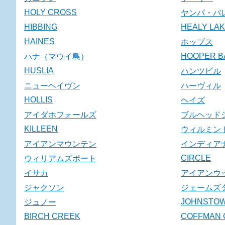
HOLY CROSS
ヤンパ・バ
HIBBING
HEALY LA
HAINES
ホッブス
HOOPER B
ハナ（マウイ島）
HUSLIA
ハンツビル
ニューヘイヴン
ハーヴィル
HOLLIS
ヘイズ
アイダホフォールズ
ブルヘッド
KILLEEN
ウィルミン
アイアンマウンテン
インディア
CIRCLE
ウィリアムズポート
イサカ
アイアンウ
ジャクソン
ジェームズ
JOHNSTO
ジュノー
BIRCH CREEK
COFFMAN 