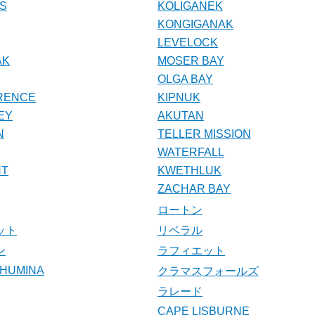
SS
KOLIGANEK
KONGIGANAK
LEVELOCK
AK
MOSER BAY
OLGA BAY
RENCE
KIPNUK
EY
AKUTAN
N
TELLER MISSION
WATERFALL
NT
KWETHLUK
ZACHAR BAY
ロートン
ット
リベラル
ン
ラフィエット
CHUMINA
クラマスフォールズ
ラレード
CAPE LISBURNE