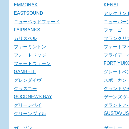
EMMONAK
KENAI
EASTSOUND
アレクサン
ニューベッドフォード
ニューバー
FAIRBANKS
ファーゴ
カリスペル
フランクリ
ファーミントン
フォートマ
フォートドッジ
フライデー
FORT YUK
フォートウェーン
GAMBELL
グレートベ
グレンダイヴ
スポーカン
グラスゴー
グランドジ
GOODNEWS BAY
ゲーンズヴ
グリーンベイ
グランドア
GUSTAVUS
グリーンヴィル
ガニソン
ゲーリー