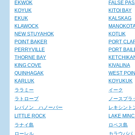
EKWOK
FALSE PA
KOYUK
KITOI BAY
EKUK
KALSKAG
KLAWOCK
MANOKOT
NEW STUYAHOK
KOTLIK
POINT BAKER
PORT CLA
PERRYVILLE
PORT BAIL
THORNE BAY
KETCHIKA
KING COVE
KIVALINA
QUINHAGAK
WEST POI
KARLUK
KOYUKUK
ララミー
イーク
ラトローブ
ノースプラ
レバノン ハノーバー
レキシント
LITTLE ROCK
LAKE MIN
ラナイ島
ロペス島
ローレル
カラウパパ