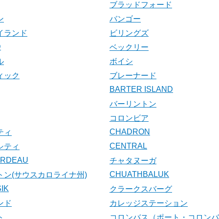
ブラッドフォード
ン
バンゴー
イランド
ビリングズ
D
ベックリー
ル
ボイシ
ィック
ブレーナード
BARTER ISLAND
バーリントン
コロンビア
CHADRON
ティ
CENTRAL
シティ
ARDEAU
チャタヌーガ
CHUATHBALUK
トン(サウスカロライナ州)
IK
クラークスバーグ
ンド
カレッジステーション
ト
コロンバス（ポート・コロンバ