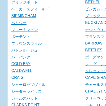
BETHEL
ブリッジポート
ベーカーズフィールド
ビンガムト
BIRMINGHAM
ブロックア
BUCKLAN
ベミジー
ブルーミントン
ナシュヴィ
ボーモント
ブランズウ
BARROW
ブラウンズヴィル
BETTLES
バトンルージュ
バーバンク
ボーズマン
COLD BAY
シーダーシ
CALDWELL
クレセント
CRAIG
CAPE GIR
シャーロッツヴィル
チャールス
CHALKYITS
シーダーラピッズ
カールスバッド
クリーヴラ
CLARKS POINT
シャーロッ