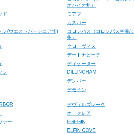
オハイオ州）
ッド
モアブ
カスパー
トン(ウエストバージニア州)
コロンバス（コロンバス空港/
州）
ィ
クローヴィス
デートナビーチ
ィ
ディケーター
DILLINGHAM
ソン
デンバー
デモイン
RBOR
デヴィルズレーク
ー
オークレア
EGEGIK
ヴァー
ELFIN COVE