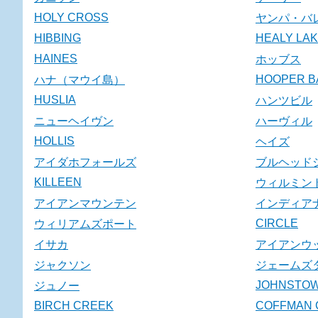
HOLY CROSS
ヤンパ・バ
HIBBING
HEALY LA
HAINES
ホッブス
HOOPER B
ハナ（マウイ島）
HUSLIA
ハンツビル
ニューヘイヴン
ハーヴィル
HOLLIS
ヘイズ
アイダホフォールズ
ブルヘッド
KILLEEN
ウィルミン
アイアンマウンテン
インディア
CIRCLE
ウィリアムズポート
イサカ
アイアンウ
ジャクソン
ジェームズ
JOHNSTO
ジュノー
BIRCH CREEK
COFFMAN 