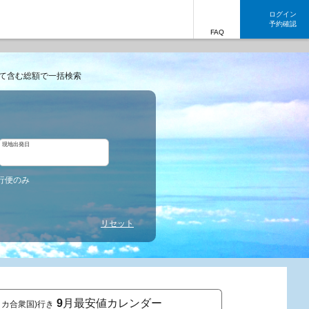
ログイン
予約確認
FAQ
て含む総額で一括検索
現地出発日
行便のみ
リセット
9
月最安値カレンダー
メリカ合衆国)行き
東京発