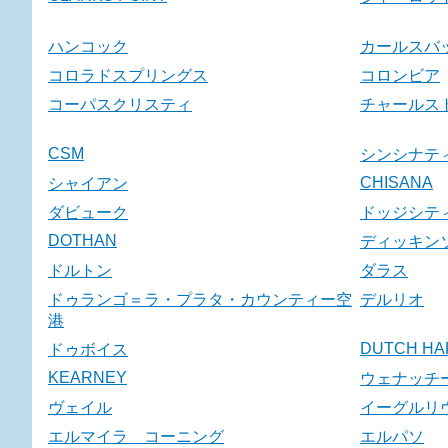
ハンコック
カールスバ
コロラドスプリングス
コロンビア
コーパスクリスティ
チャールス
CSM
シンシナテ
CHISANA
シャイアン
ダビューク
ドッジシテ
DOTHAN
ディッキン
ドルトン
ダラス
ドゥランゴ＝ラ・プラタ・カウンティー空
デルリオ
港
DUTCH HA
ドゥボイス
KEARNEY
ウェナッチ
ヴェイル
イーグルリ
エルマイラ コーニング
エルパソ