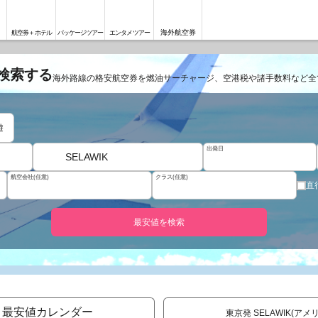
海外航空券
航空券＋ホテル
パッケージツアー
エンタメツアー
を検索する
海外路線の格安航空券を燃油サーチャージ、空港税や諸手数料など全
遊
出発日
SELAWIK
航空会社(任意)
クラス(任意)
直
最安値を検索
月最安値カレンダー
東京発 SELAWIK(ア