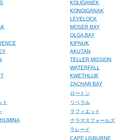
SS
KOLIGANEK
KONGIGANAK
LEVELOCK
AK
MOSER BAY
OLGA BAY
RENCE
KIPNUK
EY
AKUTAN
N
TELLER MISSION
WATERFALL
NT
KWETHLUK
ZACHAR BAY
ロートン
ット
リベラル
ン
ラフィエット
CHUMINA
クラマスフォールズ
ラレード
CAPE LISBURNE