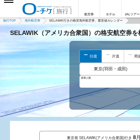
航空券
ホテル
JALツアー
旅行TOP
海外航空券
SELAWIK行きの格安海外航空券、最安値カレンダー
SELAWIK（アメリカ合衆国）の格安航空券
往復
片道
周
東京(羽田・成田)
搭乗人数
8
東京発 SELAWIK(アメリカ合衆国)行き