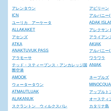
アレンタウン
アビリーン
ICN
アルバニー(
ADAK ISL
ユーリカ アーケータ
ALLAKAKET
アレクサン
アセンズ
アライアン
ATKA
AKIAK
ANAKTUVUK PASS
アルバニー(
アラモーサ
ワラワラ
ANIAK
テッド・スティーブンス・アンカレッジ国
際空港
AMOOK
ネープルズ
MINOCQUA
ウォータータウン
ATMAUTLUAK
アップルト
ALAKANUK
オースティ
スクラントン ウィルクスバレ
カタリナ島