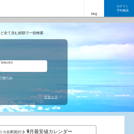
ログイン
予約確認
FAQ
など全て含む総額で一括検索
現地出発日
行便のみ
リセット
9
月最安値カレンダー
アメリカ合衆国)行き
東京発 