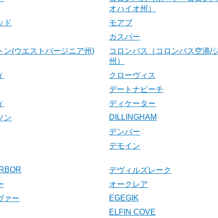
オハイオ州）
ッド
モアブ
カスパー
トン(ウエストバージニア州)
コロンバス（コロンバス空港/
州）
ィ
クローヴィス
デートナビーチ
ィ
ディケーター
DILLINGHAM
ソン
デンバー
デモイン
RBOR
デヴィルズレーク
ー
オークレア
EGEGIK
ヴァー
ELFIN COVE