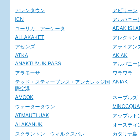
アレンタウン
アビリーン
ICN
アルバニー(
ADAK ISL
ユーリカ アーケータ
ALLAKAKET
アレクサン
アセンズ
アライアン
ATKA
AKIAK
ANAKTUVUK PASS
アルバニー(
アラモーサ
ワラワラ
ANIAK
テッド・スティーブンス・アンカレッジ国
際空港
AMOOK
ネープルズ
MINOCQUA
ウォータータウン
ATMAUTLUAK
アップルト
ALAKANUK
オースティ
スクラントン ウィルクスバレ
カタリナ島