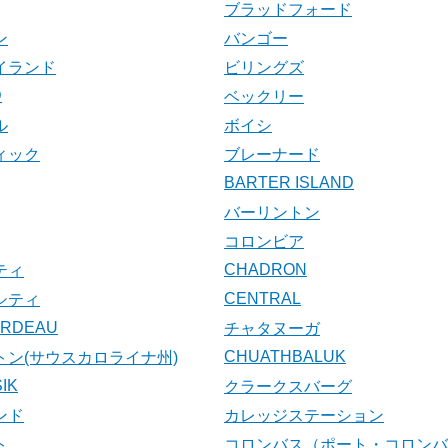
ブラッドフォード
ン
バンゴー
イランド
ビリングズ
D
ベックリー
ル
ボイシ
ィック
ブレーナード
BARTER ISLAND
バーリントン
コロンビア
CHADRON
ティ
CENTRAL
シティ
ARDEAU
チャタヌーガ
CHUATHBALUK
トン(サウスカロライナ州)
IK
クラークスバーグ
ンド
カレッジステーション
ト
コロンバス（ポート・コロンバ