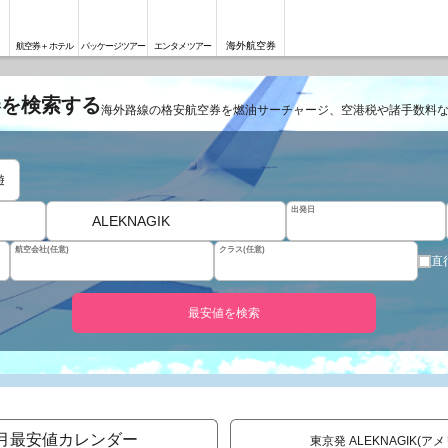
海外航空券
航空券＋ホテル
パッケージツアー
エンタメツアー
券を検索する
海外路線の格安航空券を燃油サーチャージ、空港税や諸手数料
遊
出発日
ALEKNAGIK
航空会社(任意)
クラス(任意)
直
最安値を検索
月最安値カレンダー
東京発 ALEKNAGIK(