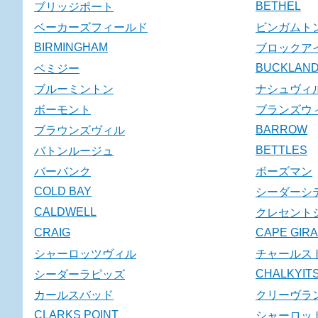
BETHEL
ブリッジポート
ベーカーズフィールド
ビンガムト
BIRMINGHAM
ブロックア
BUCKLAN
ベミジー
ブルーミントン
ナシュヴィ
ボーモント
ブランズウ
BARROW
ブラウンズヴィル
BETTLES
バトンルージュ
バーバンク
ボーズマン
COLD BAY
シーダーシ
CALDWELL
クレセント
CRAIG
CAPE GIR
シャーロッツヴィル
チャールス
CHALKYITS
シーダーラピッズ
カールスバッド
クリーヴラ
CLARKS POINT
シャーロッ