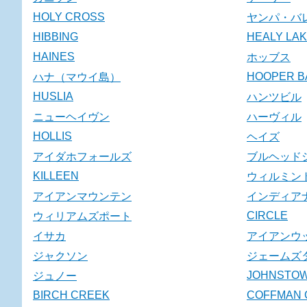
HOLY CROSS
ヤンパ・バ
HIBBING
HEALY LA
HAINES
ホッブス
HOOPER B
ハナ（マウイ島）
HUSLIA
ハンツビル
ニューヘイヴン
ハーヴィル
HOLLIS
ヘイズ
アイダホフォールズ
ブルヘッド
KILLEEN
ウィルミン
アイアンマウンテン
インディア
CIRCLE
ウィリアムズポート
イサカ
アイアンウ
ジャクソン
ジェームズ
JOHNSTO
ジュノー
BIRCH CREEK
COFFMAN 