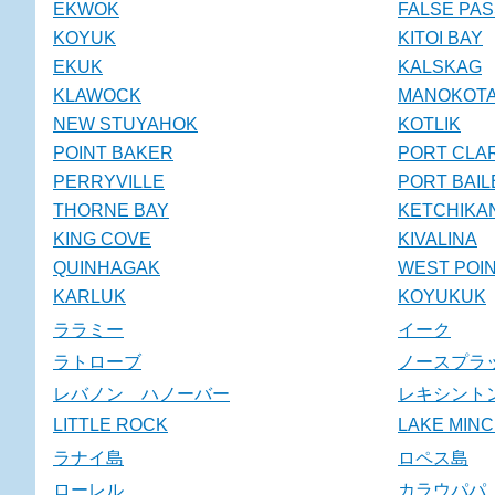
EKWOK
FALSE PA
KOYUK
KITOI BAY
EKUK
KALSKAG
KLAWOCK
MANOKOT
NEW STUYAHOK
KOTLIK
POINT BAKER
PORT CLA
PERRYVILLE
PORT BAIL
THORNE BAY
KETCHIKA
KING COVE
KIVALINA
QUINHAGAK
WEST POI
KARLUK
KOYUKUK
ララミー
イーク
ラトローブ
ノースプラ
レバノン ハノーバー
レキシント
LITTLE ROCK
LAKE MIN
ラナイ島
ロペス島
ローレル
カラウパパ