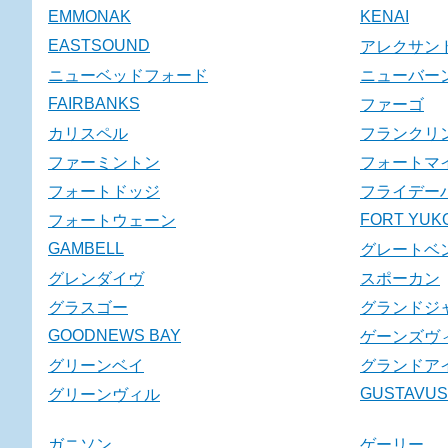
EMMONAK
KENAI
EASTSOUND
アレクサン
ニューベッドフォード
ニューバー
FAIRBANKS
ファーゴ
カリスペル
フランクリ
ファーミントン
フォートマ
フォートドッジ
フライデー
FORT YUK
フォートウェーン
GAMBELL
グレートベ
グレンダイヴ
スポーカン
グラスゴー
グランドジ
GOODNEWS BAY
ゲーンズヴ
グリーンベイ
グランドア
GUSTAVUS
グリーンヴィル
ガニソン
ゲーリー