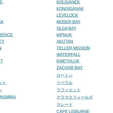
SS
KOLIGANEK
KONGIGANAK
LEVELOCK
AK
MOSER BAY
OLGA BAY
RENCE
KIPNUK
EY
AKUTAN
N
TELLER MISSION
WATERFALL
NT
KWETHLUK
ZACHAR BAY
ロートン
ット
リベラル
ン
ラフィエット
CHUMINA
クラマスフォールズ
ラレード
CAPE LISBURNE