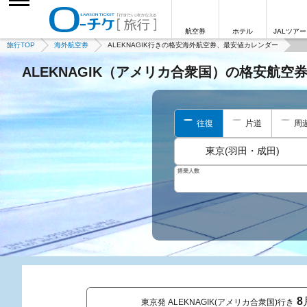
航空券
ホテル
JALツアー
旅行TOP
海外航空券
ALEKNAGIK行きの格安海外航空券、最安値カレンダー
ALEKNAGIK（アメリカ合衆国）の格安航空
往復
片道
周
東京(羽田・成田)
搭乗人数
8
東京発 ALEKNAGIK(アメリカ合衆国)行き