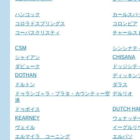
ハンコック
カールスバ
コロラドスプリングス
コロンビア
コーパスクリスティ
チャールス
CSM
シンシナテ
CHISANA
シャイアン
ダビューク
ドッジシテ
DOTHAN
ディッキン
ドルトン
ダラス
ドゥランゴ＝ラ・プラタ・カウンティー空
デルリオ
港
DUTCH HA
ドゥボイス
KEARNEY
ウェナッチ
ヴェイル
イーグルリ
エルマイラ コーニング
エルパソ