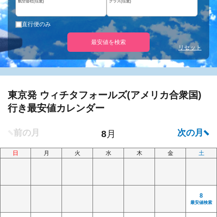
航空会社(任意)
クラス(任意)
直行便のみ
最安値を検索
リセット
東京発 ウィチタフォールズ(アメリカ合衆国)
行き最安値カレンダー
日
月
火
水
木
金
土
8
最安値検索