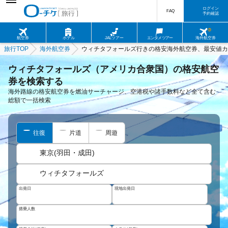
ログイン
FAQ
予約確認
航空券
ホテル
JALツアー
エンタメツアー
海外航空券
旅行TOP
海外航空券
ウィチタフォールズ行きの格安海外航空券、最安値カ
ウィチタフォールズ（アメリカ合衆国）の格安航空
券を検索する
海外路線の格安航空券を燃油サーチャージ、空港税や諸手数料など全て含む
総額で一括検索
往復
片道
周遊
東京(羽田・成田)
ウィチタフォールズ
出発日
現地出発日
搭乗人数