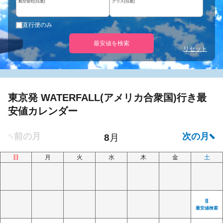
航空会社(任意)
クラス(任意)
直行便のみ
最安値を検索
リセット
東京発 WATERFALL(アメリカ合衆国)行き最
安値カレンダー
日
月
火
水
木
金
土
8
最安値検索