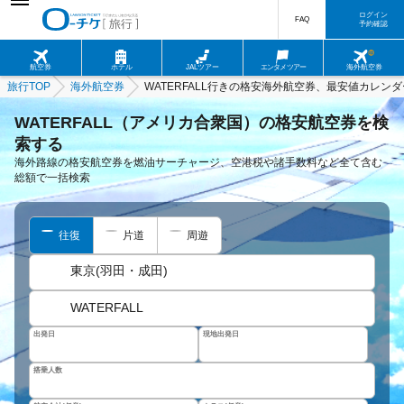
ログイン
FAQ
予約確認
航空券
ホテル
JALツアー
エンタメツアー
海外航空券
旅行TOP
海外航空券
WATERFALL行きの格安海外航空券、最安値カレンダ
WATERFALL（アメリカ合衆国）の格安航空券を検
索する
海外路線の格安航空券を燃油サーチャージ、空港税や諸手数料など全て含む
総額で一括検索
往復
片道
周遊
東京(羽田・成田)
WATERFALL
出発日
現地出発日
搭乗人数