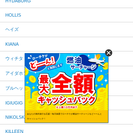
HYDABURG
HOLLIS
ヘイズ
KIANA
ウィチタ
アイダホフォールズ
ブルヘッドシティ
IGIUGIG
あなたの海外旅行を応援！毎月抽選でローチケが燃油サーチャージをどーーんと
NIKOLSKI
キャッシュバック！
KILLEEN