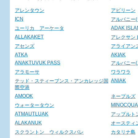
アレンタウン
アビリーン
ICN
アルバニー(
ADAK ISL
ユーリカ アーケータ
ALLAKAKET
アレクサン
アセンズ
アライアン
ATKA
AKIAK
ANAKTUVUK PASS
アルバニー(
アラモーサ
ワラワラ
ANIAK
テッド・スティーブンス・アンカレッジ国
際空港
AMOOK
ネープルズ
MINOCQUA
ウォータータウン
ATMAUTLUAK
アップルト
ALAKANUK
オースティ
スクラントン ウィルクスバレ
カタリナ島