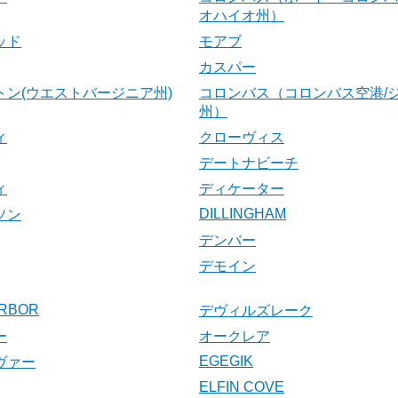
オハイオ州）
ッド
モアブ
カスパー
トン(ウエストバージニア州)
コロンバス（コロンバス空港/
州）
ィ
クローヴィス
デートナビーチ
ィ
ディケーター
DILLINGHAM
ソン
デンバー
デモイン
RBOR
デヴィルズレーク
ー
オークレア
EGEGIK
ヴァー
ELFIN COVE