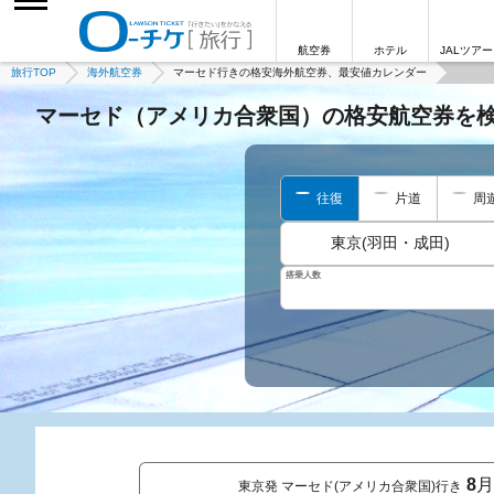
航空券
ホテル
JALツアー
旅行TOP
海外航空券
マーセド行きの格安海外航空券、最安値カレンダー
マーセド（アメリカ合衆国）の格安航空券を
往復
片道
周
東京(羽田・成田)
搭乗人数
8
月
東京発 マーセド(アメリカ合衆国)行き