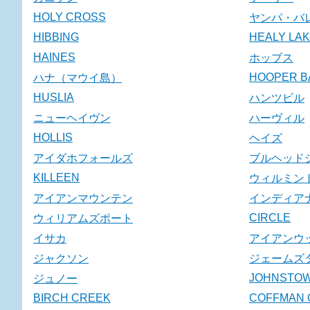
HOLY CROSS
ヤンパ・バ
HIBBING
HEALY LA
HAINES
ホッブス
HOOPER B
ハナ（マウイ島）
HUSLIA
ハンツビル
ニューヘイヴン
ハーヴィル
HOLLIS
ヘイズ
アイダホフォールズ
ブルヘッド
KILLEEN
ウィルミン
アイアンマウンテン
インディア
CIRCLE
ウィリアムズポート
イサカ
アイアンウ
ジャクソン
ジェームズ
JOHNSTO
ジュノー
BIRCH CREEK
COFFMAN 