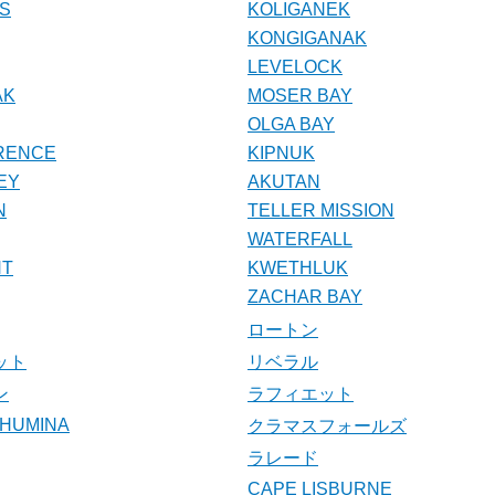
SS
KOLIGANEK
KONGIGANAK
LEVELOCK
AK
MOSER BAY
OLGA BAY
RENCE
KIPNUK
EY
AKUTAN
N
TELLER MISSION
WATERFALL
NT
KWETHLUK
ZACHAR BAY
ロートン
ット
リベラル
ン
ラフィエット
CHUMINA
クラマスフォールズ
ラレード
CAPE LISBURNE