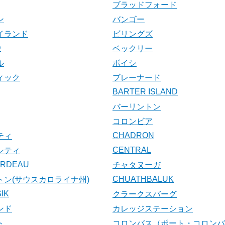
ブラッドフォード
ン
バンゴー
イランド
ビリングズ
D
ベックリー
ル
ボイシ
ィック
ブレーナード
BARTER ISLAND
バーリントン
コロンビア
CHADRON
ティ
CENTRAL
シティ
ARDEAU
チャタヌーガ
CHUATHBALUK
トン(サウスカロライナ州)
IK
クラークスバーグ
ンド
カレッジステーション
ト
コロンバス（ポート・コロンバ