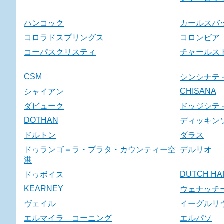
ハンコック
カールスバ
コロラドスプリングス
コロンビア
コーパスクリスティ
チャールス
CSM
シンシナテ
CHISANA
シャイアン
ダビューク
ドッジシテ
DOTHAN
ディッキン
ドルトン
ダラス
ドゥランゴ＝ラ・プラタ・カウンティー空
デルリオ
港
DUTCH HA
ドゥボイス
KEARNEY
ウェナッチ
ヴェイル
イーグルリ
エルマイラ コーニング
エルパソ