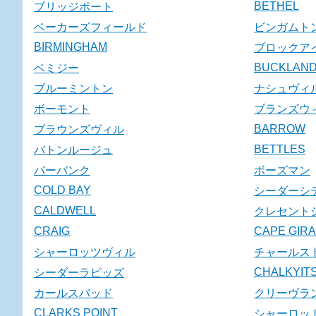
BETHEL
ブリッジポート
ベーカーズフィールド
ビンガムト
BIRMINGHAM
ブロックア
BUCKLAN
ベミジー
ブルーミントン
ナシュヴィ
ボーモント
ブランズウ
BARROW
ブラウンズヴィル
BETTLES
バトンルージュ
バーバンク
ボーズマン
COLD BAY
シーダーシ
CALDWELL
クレセント
CRAIG
CAPE GIR
シャーロッツヴィル
チャールス
CHALKYITS
シーダーラピッズ
カールスバッド
クリーヴラ
CLARKS POINT
シャーロッ