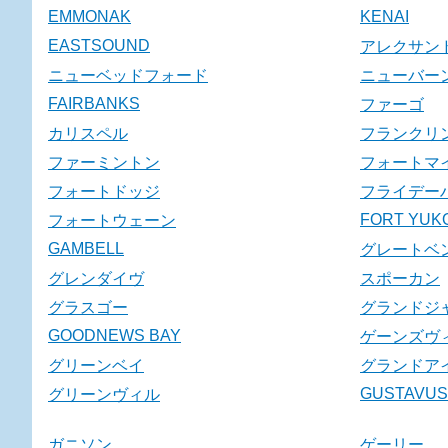
EMMONAK
KENAI
EASTSOUND
アレクサン
ニューベッドフォード
ニューバー
FAIRBANKS
ファーゴ
カリスペル
フランクリ
ファーミントン
フォートマ
フォートドッジ
フライデー
FORT YUK
フォートウェーン
GAMBELL
グレートベ
グレンダイヴ
スポーカン
グラスゴー
グランドジ
GOODNEWS BAY
ゲーンズヴ
グリーンベイ
グランドア
GUSTAVUS
グリーンヴィル
ガニソン
ゲーリー