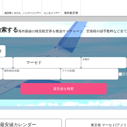
海外航空券
航空券＋ホテル
パッケージツアー
エンタメツアー
検索する
海外路線の格安航空券を燃油サーチャージ、空港税や諸手数料など全て
遊
出発日
マーセド
航空会社(任意)
クラス(任意)
直
最安値を検索
最安値カレンダー
東京発 マーセド(アメ