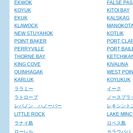
EKWOK
FALSE PA
KOYUK
KITOI BAY
EKUK
KALSKAG
KLAWOCK
MANOKOT
NEW STUYAHOK
KOTLIK
POINT BAKER
PORT CLA
PERRYVILLE
PORT BAIL
THORNE BAY
KETCHIKA
KING COVE
KIVALINA
QUINHAGAK
WEST POI
KARLUK
KOYUKUK
ララミー
イーク
ラトローブ
ノースプラ
レバノン ハノーバー
レキシント
LITTLE ROCK
LAKE MIN
ラナイ島
ロペス島
ローレル
カラウパパ