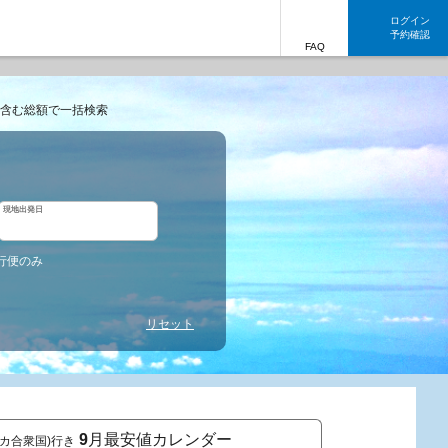
ログイン
予約確認
FAQ
含む総額で一括検索
現地出発日
行便のみ
リセット
9
月最安値カレンダー
リカ合衆国)行き
東京