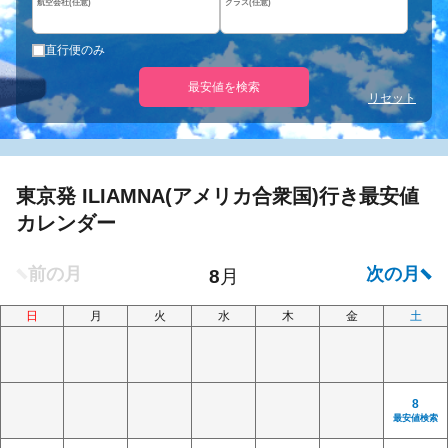
航空会社(任意)
クラス(任意)
直行便のみ
最安値を検索
リセット
東京発 ILIAMNA(アメリカ合衆国)行き最安値
カレンダー
日
月
火
水
木
金
土
8
最安値検索