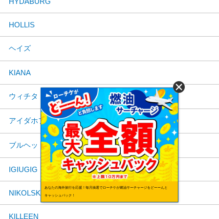
HYDABURG
HOLLIS
ヘイズ
KIANA
ウィチタ
アイダホフォールズ
ブルヘッドシティ
IGIUGIG
あなたの海外旅行を応援！毎月抽選でローチケが燃油サーチャージをどーーんと
NIKOLSKI
キャッシュバック！
KILLEEN