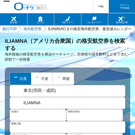
ログイン
FAQ
予約確認
航空券
ホテル
JALツアー
エンタメツアー
海外航空券
旅行TOP
海外航空券
ILIAMNA行きの格安海外航空券、最安値カレンダー
ILIAMNA（アメリカ合衆国）の格安航空券を検索
する
海外路線の格安航空券を燃油サーチャージ、空港税や諸手数料など全て含む
総額で一括検索
往復
片道
周遊
東京(羽田・成田)
ILIAMNA
出発日
現地出発日
搭乗人数