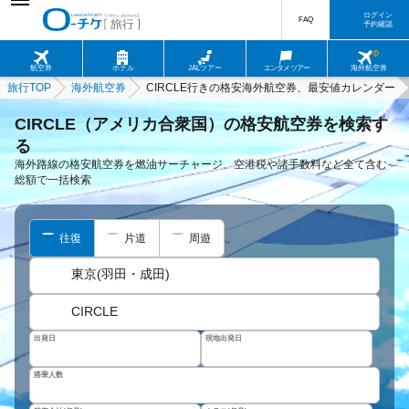
ログイン
FAQ
予約確認
航空券
ホテル
JALツアー
エンタメツアー
海外航空券
旅行TOP
海外航空券
CIRCLE行きの格安海外航空券、最安値カレンダー
CIRCLE（アメリカ合衆国）の格安航空券を検索す
る
海外路線の格安航空券を燃油サーチャージ、空港税や諸手数料など全て含む
総額で一括検索
往復
片道
周遊
東京(羽田・成田)
CIRCLE
出発日
現地出発日
搭乗人数