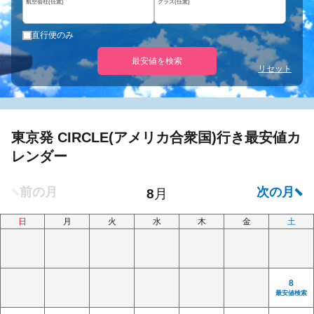
航空会社(任意)
クラス(任意)
直行便のみ
最安値を検索
リセット
東京発 CIRCLE(アメリカ合衆国)行き最安値カ
レンダー
日
月
火
水
木
金
土
8
最安値検索