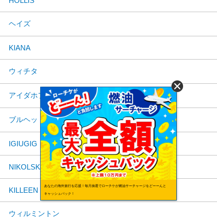
HOLLIS
ヘイズ
KIANA
ウィチタ
アイダホフォールズ
ブルヘッドシティ
IGIUGIG
NIKOLSKI
あなたの海外旅行を応援！毎月抽選でローチケが燃油サーチャージをどーーんと
KILLEEN
キャッシュバック！
ウィルミントン