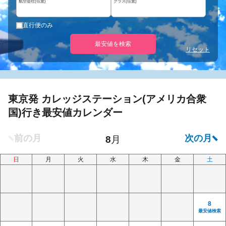
航空会社(任意)
クラス(任意)
直行便のみ
最安値を検索
リセット
東京発 カレッジステーション(アメリカ合衆
国)行き最安値カレンダー
日
月
火
水
木
金
土
8
最安値検索