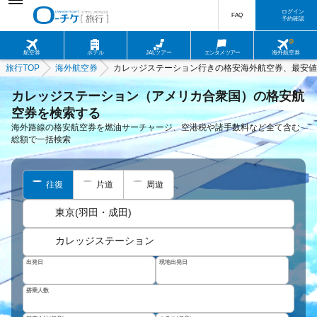
ログイン
FAQ
予約確認
航空券
ホテル
JALツアー
エンタメツアー
海外航空券
旅行TOP
海外航空券
カレッジステーション行きの格安海外航空券、最安値
カレッジステーション（アメリカ合衆国）の格安航
空券を検索する
海外路線の格安航空券を燃油サーチャージ、空港税や諸手数料など全て含む
総額で一括検索
往復
片道
周遊
東京(羽田・成田)
カレッジステーション
出発日
現地出発日
搭乗人数