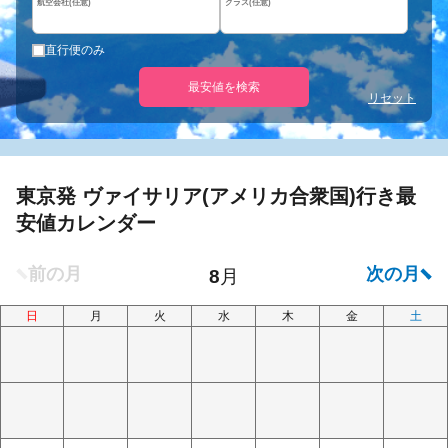
航空会社(任意)
クラス(任意)
直行便のみ
最安値を検索
リセット
東京発 ヴァイサリア(アメリカ合衆国)行き最
安値カレンダー
日
月
火
水
木
金
土