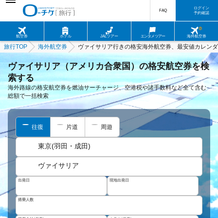
ログイン
FAQ
予約確認
航空券
ホテル
JALツアー
エンタメツアー
海外航空券
旅行TOP
海外航空券
ヴァイサリア行きの格安海外航空券、最安値カレンダ
ヴァイサリア（アメリカ合衆国）の格安航空券を検
索する
海外路線の格安航空券を燃油サーチャージ、空港税や諸手数料など全て含む
総額で一括検索
往復
片道
周遊
東京(羽田・成田)
ヴァイサリア
出発日
現地出発日
搭乗人数