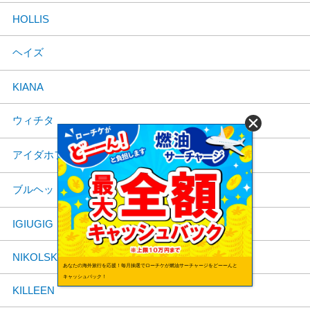
HOLLIS
ヘイズ
KIANA
ウィチタ
アイダホフォールズ
ブルヘッドシティ
IGIUGIG
NIKOLSKI
あなたの海外旅行を応援！毎月抽選でローチケが燃油サーチャージをどーーんと
キャッシュバック！
KILLEEN