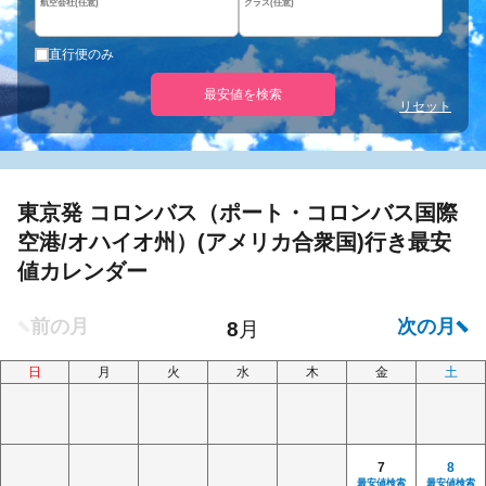
航空会社(任意)
クラス(任意)
直行便のみ
最安値を検索
リセット
東京発 コロンバス（ポート・コロンバス国際
空港/オハイオ州）(アメリカ合衆国)行き最安
値カレンダー
日
月
火
水
木
金
土
7
8
最安値検索
最安値検索