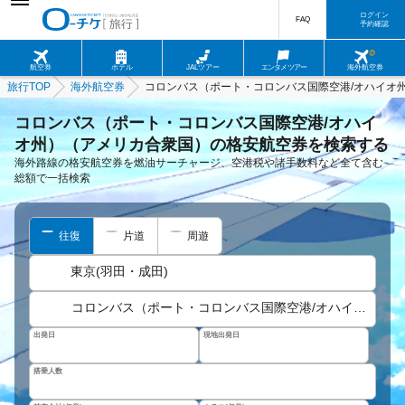
ログイン
FAQ
予約確認
航空券
ホテル
JALツアー
エンタメツアー
海外航空券
旅行TOP
海外航空券
コロンバス（ポート・コロンバス国際空港/オハイオ
コロンバス（ポート・コロンバス国際空港/オハイ
オ州）（アメリカ合衆国）の格安航空券を検索する
海外路線の格安航空券を燃油サーチャージ、空港税や諸手数料など全て含む
総額で一括検索
往復
片道
周遊
東京(羽田・成田)
コロンバス（ポート・コロンバス国際空港/オハイオ州）
出発日
現地出発日
搭乗人数