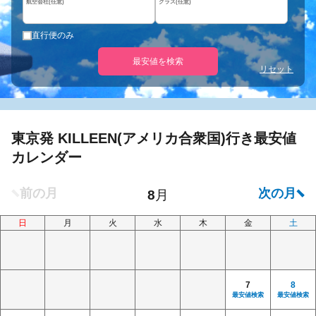
航空会社(任意)
クラス(任意)
直行便のみ
最安値を検索
リセット
東京発 KILLEEN(アメリカ合衆国)行き最安値
カレンダー
日
月
火
水
木
金
土
7
8
最安値検索
最安値検索