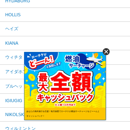
HYDABURG
HOLLIS
ヘイズ
KIANA
ウィチタ
アイダホフォールズ
ブルヘッドシティ
IGIUGIG
あなたの海外旅行を応援！毎月抽選でローチケが燃油サーチャージをどーーんと
NIKOLSKI
キャッシュバック！
ウィルミントン