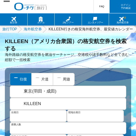
ログイン
FAQ
予約確認
航空券
ホテル
JALツアー
エンタメツアー
海外航空券
旅行TOP
海外航空券
KILLEEN行きの格安海外航空券、最安値カレンダー
KILLEEN（アメリカ合衆国）の格安航空券を検索
する
海外路線の格安航空券を燃油サーチャージ、空港税や諸手数料など全て含む
総額で一括検索
往復
片道
周遊
東京(羽田・成田)
KILLEEN
出発日
現地出発日
搭乗人数