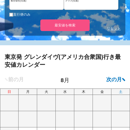
航空会社(任意)
クラス(任意)
直行便のみ
最安値を検索
リセット
東京発 グレンダイヴ(アメリカ合衆国)行き最
安値カレンダー
日
月
火
水
木
金
土