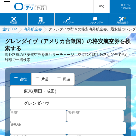
ログイン
FAQ
予約確認
航空券
ホテル
JALツアー
エンタメツアー
海外航空券
旅行TOP
海外航空券
グレンダイヴ行きの格安海外航空券、最安値カレンダ
グレンダイヴ（アメリカ合衆国）の格安航空券を検
索する
海外路線の格安航空券を燃油サーチャージ、空港税や諸手数料など全て含む
総額で一括検索
往復
片道
周遊
東京(羽田・成田)
グレンダイヴ
出発日
現地出発日
搭乗人数