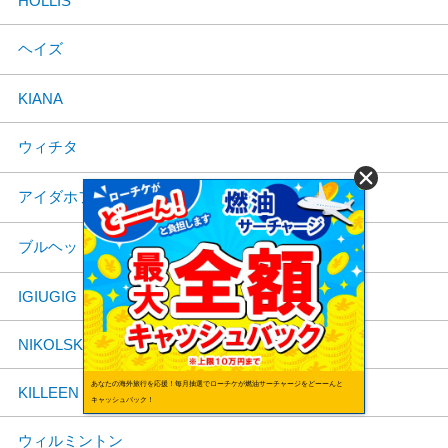
HOLLIS
ヘイズ
KIANA
ウィチタ
アイダホフォールズ
ブルヘッドシティ
IGIUGIG
NIKOLSKI
あなたの海外旅行を応援！毎月抽選でローチケが燃油サーチャージをどーーんと
KILLEEN
キャッシュバック！
ウィルミントン