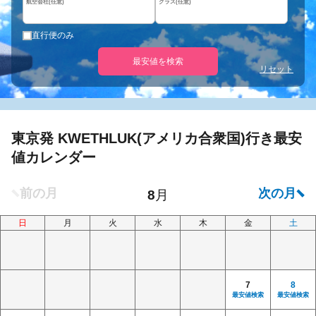
航空会社(任意)
クラス(任意)
直行便のみ
最安値を検索
リセット
東京発 KWETHLUK(アメリカ合衆国)行き最安
値カレンダー
日
月
火
水
木
金
土
7
8
最安値検索
最安値検索