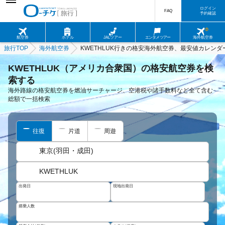
ログイン
FAQ
予約確認
航空券
ホテル
JALツアー
エンタメツアー
海外航空券
旅行TOP
海外航空券
KWETHLUK行きの格安海外航空券、最安値カレンダ
KWETHLUK（アメリカ合衆国）の格安航空券を検
索する
海外路線の格安航空券を燃油サーチャージ、空港税や諸手数料など全て含む
総額で一括検索
往復
片道
周遊
東京(羽田・成田)
KWETHLUK
出発日
現地出発日
搭乗人数