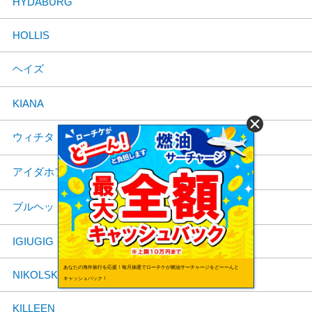
HYDABURG
HOLLIS
ヘイズ
KIANA
ウィチタ
アイダホフォールズ
ブルヘッドシティ
IGIUGIG
あなたの海外旅行を応援！毎月抽選でローチケが燃油サーチャージをどーーんと
NIKOLSKI
キャッシュバック！
KILLEEN