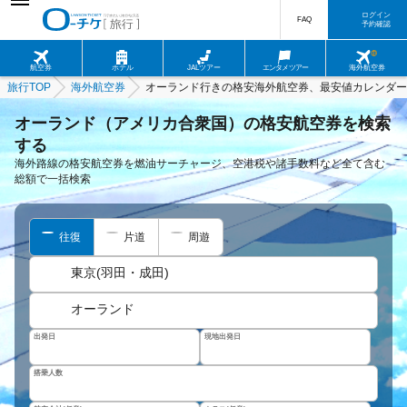
ログイン
FAQ
予約確認
航空券
ホテル
JALツアー
エンタメツアー
海外航空券
旅行TOP
海外航空券
オーランド行きの格安海外航空券、最安値カレンダー
オーランド（アメリカ合衆国）の格安航空券を検索
する
海外路線の格安航空券を燃油サーチャージ、空港税や諸手数料など全て含む
総額で一括検索
往復
片道
周遊
東京(羽田・成田)
オーランド
出発日
現地出発日
搭乗人数