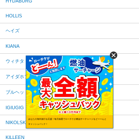
HYDABURG
HOLLIS
ヘイズ
KIANA
ウィチタ
アイダホフォールズ
ブルヘッドシティ
IGIUGIG
あなたの海外旅行を応援！毎月抽選でローチケが燃油サーチャージをどーーんと
NIKOLSKI
キャッシュバック！
KILLEEN