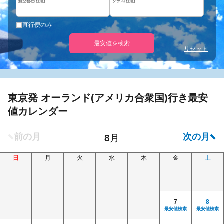
航空会社(任意)
クラス(任意)
直行便のみ
最安値を検索
リセット
東京発 オーランド(アメリカ合衆国)行き最安
値カレンダー
日
月
火
水
木
金
土
7
8
最安値検索
最安値検索