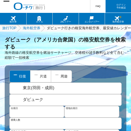
ログイン
FAQ
予約確認
航空券
ホテル
JALツアー
エンタメツアー
海外航空券
旅行TOP
海外航空券
ダビューク行きの格安海外航空券、最安値カレンダー
ダビューク（アメリカ合衆国）の格安航空券を検索
する
海外路線の格安航空券を燃油サーチャージ、空港税や諸手数料など全て含む
総額で一括検索
往復
片道
周遊
東京(羽田・成田)
ダビューク
出発日
現地出発日
搭乗人数