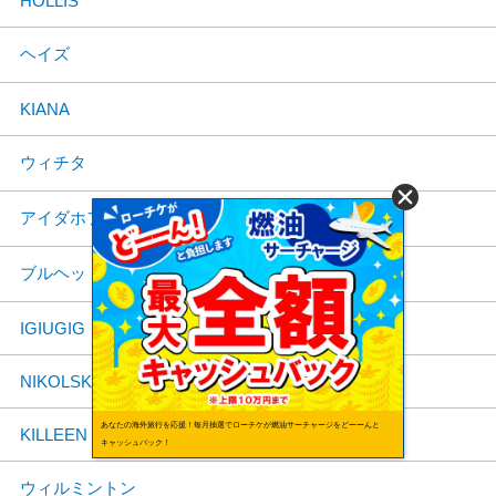
HOLLIS
ヘイズ
KIANA
ウィチタ
アイダホフォールズ
ブルヘッドシティ
IGIUGIG
NIKOLSKI
あなたの海外旅行を応援！毎月抽選でローチケが燃油サーチャージをどーーんと
KILLEEN
キャッシュバック！
ウィルミントン