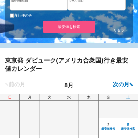
航空会社(任意)
クラス(任意)
直行便のみ
最安値を検索
リセット
東京発 ダビューク(アメリカ合衆国)行き最安
値カレンダー
日
月
火
水
木
金
土
7
8
最安値検索
最安値検索