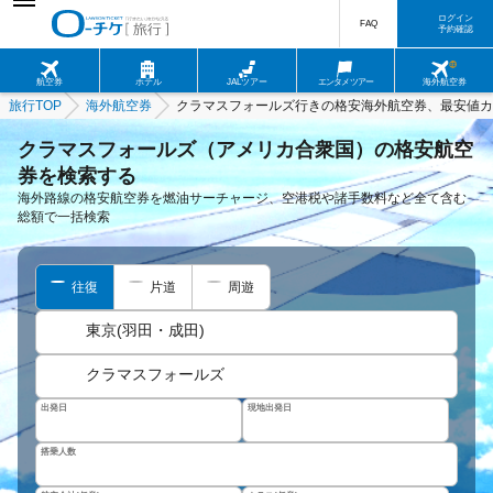
ログイン
FAQ
予約確認
航空券
ホテル
JALツアー
エンタメツアー
海外航空券
旅行TOP
海外航空券
クラマスフォールズ行きの格安海外航空券、最安値カ
クラマスフォールズ（アメリカ合衆国）の格安航空
券を検索する
海外路線の格安航空券を燃油サーチャージ、空港税や諸手数料など全て含む
総額で一括検索
往復
片道
周遊
東京(羽田・成田)
クラマスフォールズ
出発日
現地出発日
搭乗人数