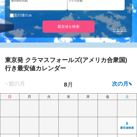
航空会社(任意)
クラス(任意)
直行便のみ
最安値を検索
リセット
東京発 クラマスフォールズ(アメリカ合衆国)
行き最安値カレンダー
日
月
火
水
木
金
土
8
最安値検索