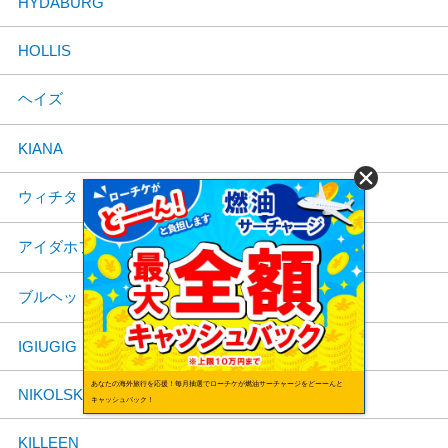
HYDABURG
HOLLIS
ヘイズ
KIANA
ウィチタ
アイダホフォールズ
ブルヘッドシティ
IGIUGIG
あなたの海外旅行を応援！毎月抽選でローチケが燃油サーチャージをどーーんと
NIKOLSKI
キャッシュバック！
KILLEEN