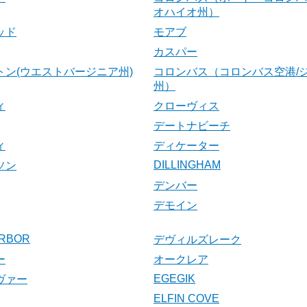
オハイオ州）
ッド
モアブ
カスパー
トン(ウエストバージニア州)
コロンバス（コロンバス空港/
州）
ィ
クローヴィス
デートナビーチ
ィ
ディケーター
DILLINGHAM
ソン
デンバー
デモイン
RBOR
デヴィルズレーク
ー
オークレア
EGEGIK
ヴァー
ELFIN COVE