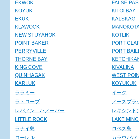
EKWOK
FALSE PA
KOYUK
KITOI BAY
EKUK
KALSKAG
KLAWOCK
MANOKOT
NEW STUYAHOK
KOTLIK
POINT BAKER
PORT CLA
PERRYVILLE
PORT BAIL
THORNE BAY
KETCHIKA
KING COVE
KIVALINA
QUINHAGAK
WEST POI
KARLUK
KOYUKUK
ララミー
イーク
ラトローブ
ノースプラ
レバノン ハノーバー
レキシント
LITTLE ROCK
LAKE MIN
ラナイ島
ロペス島
ローレル
カラウパパ