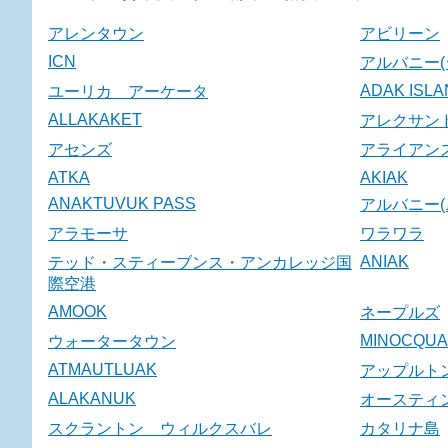
アレンタウン
アビリーン
ICN
アルバニー(
ADAK ISL
ユーリカ アーケータ
ALLAKAKET
アレクサン
アセンズ
アライアン
ATKA
AKIAK
ANAKTUVUK PASS
アルバニー(
アラモーサ
ワラワラ
ANIAK
テッド・スティーブンス・アンカレッジ国
際空港
AMOOK
ネープルズ
MINOCQUA
ウォータータウン
ATMAUTLUAK
アップルト
ALAKANUK
オースティ
スクラントン ウィルクスバレ
カタリナ島