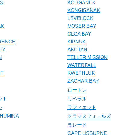
SS
KOLIGANEK
KONGIGANAK
LEVELOCK
AK
MOSER BAY
OLGA BAY
RENCE
KIPNUK
EY
AKUTAN
N
TELLER MISSION
WATERFALL
NT
KWETHLUK
ZACHAR BAY
ロートン
ット
リベラル
ン
ラフィエット
CHUMINA
クラマスフォールズ
ラレード
CAPE LISBURNE