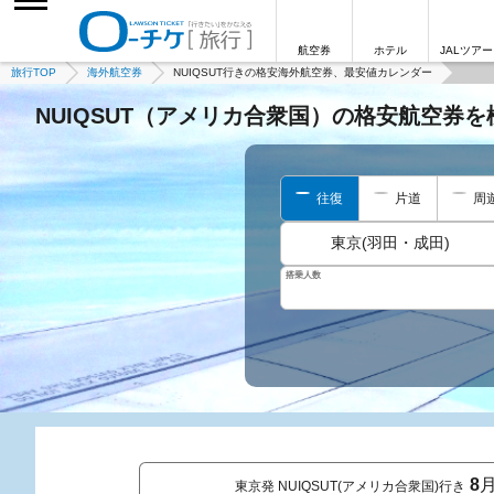
航空券
ホテル
JALツアー
旅行TOP
海外航空券
NUIQSUT行きの格安海外航空券、最安値カレンダー
NUIQSUT（アメリカ合衆国）の格安航空券
往復
片道
周
東京(羽田・成田)
搭乗人数
8
東京発 NUIQSUT(アメリカ合衆国)行き