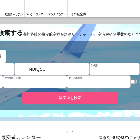
海外航空券
航空券＋ホテル
パッケージツアー
エンタメツアー
を検索する
海外路線の格安航空券を燃油サーチャージ、空港税や諸手数料など全
遊
出発日
NUIQSUT
航空会社(任意)
クラス(任意)
直
最安値を検索
月最安値カレンダー
東京発 NUIQSUT(ア