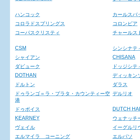
ハンコック
カールスバ
コロラドスプリングス
コロンビア
コーパスクリスティ
チャールス
CSM
シンシナテ
CHISANA
シャイアン
ダビューク
ドッジシテ
DOTHAN
ディッキン
ドルトン
ダラス
ドゥランゴ＝ラ・プラタ・カウンティー空
デルリオ
港
DUTCH HA
ドゥボイス
KEARNEY
ウェナッチ
ヴェイル
イーグルリ
エルマイラ コーニング
エルパソ