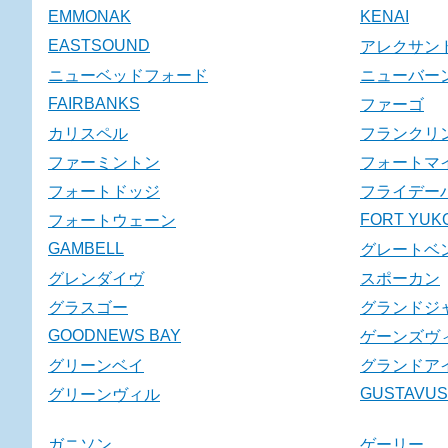
EMMONAK
KENAI
EASTSOUND
アレクサン
ニューベッドフォード
ニューバー
FAIRBANKS
ファーゴ
カリスペル
フランクリ
ファーミントン
フォートマ
フォートドッジ
フライデー
FORT YUK
フォートウェーン
GAMBELL
グレートベ
グレンダイヴ
スポーカン
グラスゴー
グランドジ
GOODNEWS BAY
ゲーンズヴ
グリーンベイ
グランドア
GUSTAVUS
グリーンヴィル
ガニソン
ゲーリー