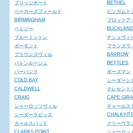
BETHEL
ブリッジポート
ベーカーズフィールド
ビンガムト
BIRMINGHAM
ブロックア
BUCKLAN
ベミジー
ブルーミントン
ナシュヴィ
ボーモント
ブランズウ
BARROW
ブラウンズヴィル
BETTLES
バトンルージュ
バーバンク
ボーズマン
COLD BAY
シーダーシ
CALDWELL
クレセント
CRAIG
CAPE GIR
シャーロッツヴィル
チャールス
CHALKYITS
シーダーラピッズ
カールスバッド
クリーヴラ
CLARKS POINT
シャーロッ