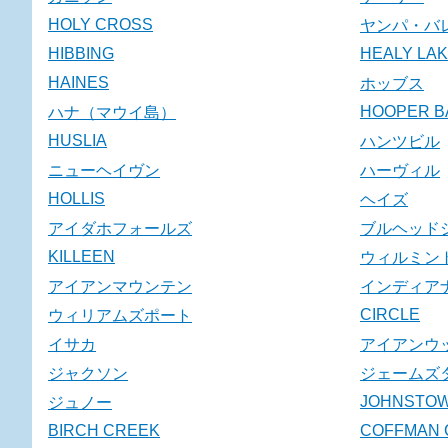
HOLY CROSS
ヤンパ・バ
HIBBING
HEALY LA
HAINES
ホッブス
HOOPER B
ハナ（マウイ島）
HUSLIA
ハンツビル
ニューヘイヴン
ハーヴィル
HOLLIS
ヘイズ
アイダホフォールズ
ブルヘッド
KILLEEN
ウィルミン
アイアンマウンテン
インディア
CIRCLE
ウィリアムズポート
イサカ
アイアンウ
ジャクソン
ジェームズ
JOHNSTO
ジュノー
BIRCH CREEK
COFFMAN 