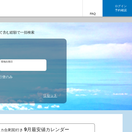
ログイン
予約確認
FAQ
て含む総額で一括検索
現地出発日
行便のみ
リセット
9
月最安値カレンダー
メリカ合衆国)行き
東京発