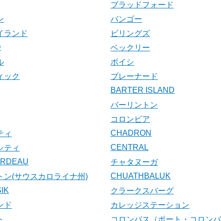
ブラッドフォード
ン
バンゴー
イランド
ビリングズ
D
ベックリー
ル
ボイシ
ィック
ブレーナード
BARTER ISLAND
バーリントン
コロンビア
CHADRON
ティ
CENTRAL
シティ
ARDEAU
チャタヌーガ
CHUATHBALUK
トン(サウスカロライナ州)
IK
クラークスバーグ
ンド
カレッジステーション
ト
コロンバス（ポート・コロンバ